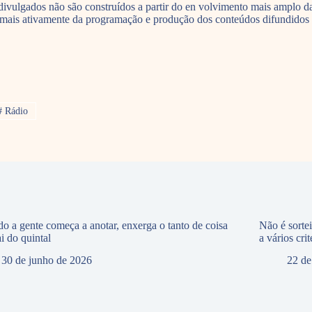
ivulgados não são construídos a partir do en volvimento mais amplo da
r mais ativamente da programação e produção dos conteúdos difundidos pe
#
Rádio
o a gente começa a anotar, enxerga o tanto de coisa
Não é sorte
i do quintal
a vários crit
30 de junho de 2026
22 de