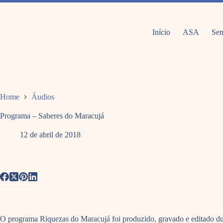
Pular
para
o
conteúdo
Início
ASA
Sem
Home
Áudios
Programa – Saberes do Maracujá
12 de abril de 2018
O programa Riquezas do Maracujá foi produzido, gravado e editado dur