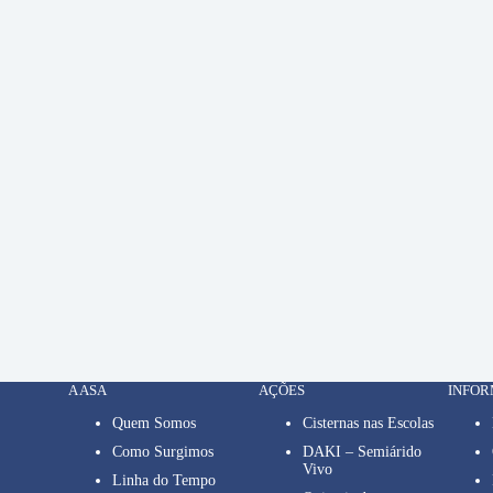
A ASA
AÇÕES
INFO
Quem Somos
Cisternas nas Escolas
Como Surgimos
DAKI – Semiárido
Vivo
Linha do Tempo