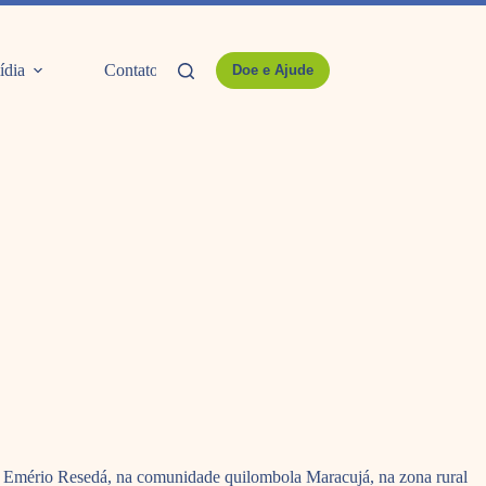
ídia
Contato
Doe e Ajude
la Emério Resedá, na comunidade quilombola Maracujá, na zona rural