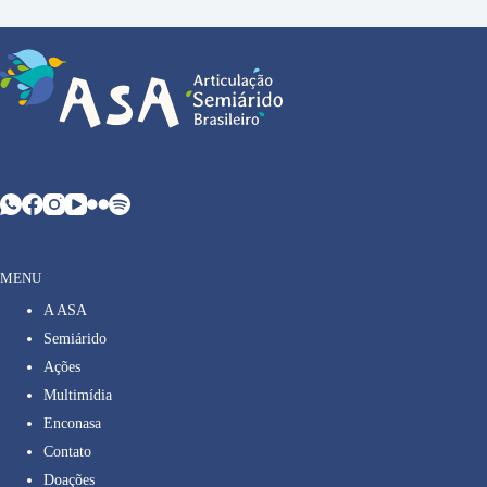
MENU
A ASA
Semiárido
Ações
Multimídia
Enconasa
Contato
Doações