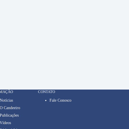
RMAÇÃO
CONTATO
Notícias
Fale Conosco
O Candeeiro
Publicações
Vídeos