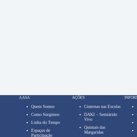
A ASA
AÇÕES
INFO
Quem Somos
Cisternas nas Escolas
Como Surgimos
DAKI – Semiárido
Vivo
Linha do Tempo
Quintais das
Espaços de
Margaridas
Participação