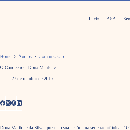
Pular
para
o
conteúdo
Início
ASA
Sem
Home
Áudios
Comunicação
O Candeeiro – Dona Marilene
27 de outubro de 2015
Dona Marilene da Silva apresenta sua história na série radiofônica “O