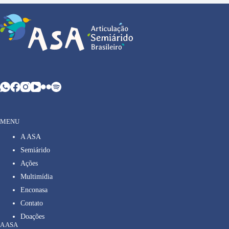
MENU
A ASA
Semiárido
Ações
Multimídia
Enconasa
Contato
Doações
A ASA