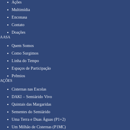
Ações
Multimídia
Enconasa
Contato
Doações
A ASA
Quem Somos
Como Surgimos
Linha do Tempo
Espaços de Participação
Prêmios
AÇÕES
Cisternas nas Escolas
DAKI – Semiárido Vivo
Quintais das Margaridas
Sementes do Semiárido
Uma Terra e Duas Águas (P1+2)
Um Milhão de Cisternas (P1MC)