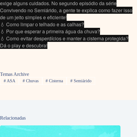
exige alguns cuidados. No segundo episódio da série
Convivendo no Semiárido, a gente te explica como fazer isso
de um jeito simples e eficiente!
💧 Como limpar o telhado e as calhas?
💧 Por que esperar a primeira água da chuva?
💧 Como evitar desperdícios e manter a cisterna protegida?
Dá o play e descubra!
Temas Archive
#
ASA
#
Chuvas
#
Cisterna
#
Semiárido
Relacionadas