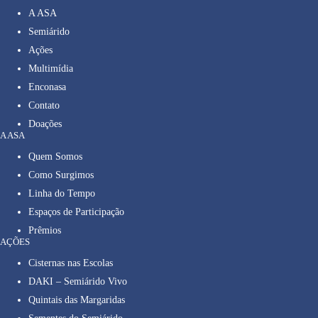
A ASA
Semiárido
Ações
Multimídia
Enconasa
Contato
Doações
A ASA
Quem Somos
Como Surgimos
Linha do Tempo
Espaços de Participação
Prêmios
AÇÕES
Cisternas nas Escolas
DAKI – Semiárido Vivo
Quintais das Margaridas