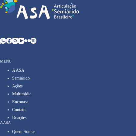
MENU
A ASA
Semiárido
Ações
Multimídia
Enconasa
Contato
Doações
A ASA
Quem Somos