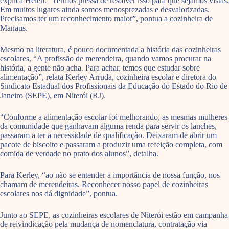
explica Helen. “Termos pressa de resolver isso para que sejamos vistas.
Em muitos lugares ainda somos menosprezadas e desvalorizadas.
Precisamos ter um reconhecimento maior”, pontua a cozinheira de
Manaus.
Mesmo na literatura, é pouco documentada a história das cozinheiras
escolares, “A profissão de merendeira, quando vamos procurar na
história, a gente não acha. Para achar, temos que estudar sobre
alimentação”, relata Kerley Arruda, cozinheira escolar e diretora do
Sindicato Estadual dos Profissionais da Educação do Estado do Rio de
Janeiro (SEPE), em Niterói (RJ).
“Conforme a alimentação escolar foi melhorando, as mesmas mulheres
da comunidade que ganhavam alguma renda para servir os lanches,
passaram a ter a necessidade de qualificação. Deixaram de abrir um
pacote de biscoito e passaram a produzir uma refeição completa, com
comida de verdade no prato dos alunos”, detalha.
Para Kerley, “ao não se entender a importância de nossa função, nos
chamam de merendeiras. Reconhecer nosso papel de cozinheiras
escolares nos dá dignidade”, pontua.
Junto ao SEPE, as cozinheiras escolares de Niterói estão em campanha
de reivindicação pela mudança de nomenclatura, contratação via