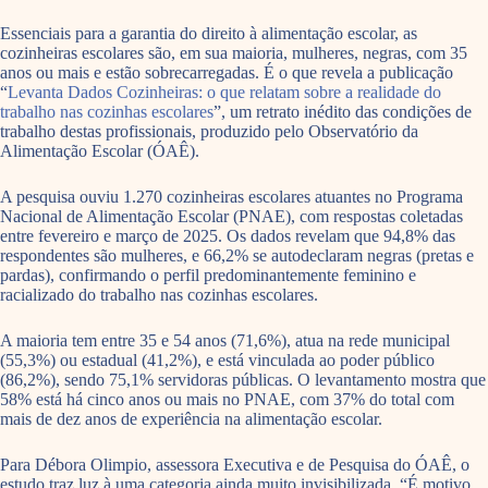
Essenciais para a garantia do direito à alimentação escolar, as
cozinheiras escolares são, em sua maioria, mulheres, negras, com 35
anos ou mais e estão sobrecarregadas. É o que revela a publicação
“
Levanta Dados Cozinheiras: o que relatam sobre a realidade do
trabalho nas cozinhas escolares
”, um retrato inédito das condições de
trabalho destas profissionais, produzido pelo Observatório da
Alimentação Escolar (ÓAÊ).
A pesquisa ouviu 1.270 cozinheiras escolares atuantes no Programa
Nacional de Alimentação Escolar (PNAE), com respostas coletadas
entre fevereiro e março de 2025. Os dados revelam que 94,8% das
respondentes são mulheres, e 66,2% se autodeclaram negras (pretas e
pardas), confirmando o perfil predominantemente feminino e
racializado do trabalho nas cozinhas escolares.
A maioria tem entre 35 e 54 anos (71,6%), atua na rede municipal
(55,3%) ou estadual (41,2%), e está vinculada ao poder público
(86,2%), sendo 75,1% servidoras públicas. O levantamento mostra que
58% está há cinco anos ou mais no PNAE, com 37% do total com
mais de dez anos de experiência na alimentação escolar.
Para Débora Olimpio, assessora Executiva e de Pesquisa do ÓAÊ, o
estudo traz luz à uma categoria ainda muito invisibilizada. “É motivo