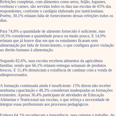
Refeições completas, com alimentos como arroz, feijão, legumes,
verduras e carnes, são servidas todos os dias nas escolas de 65% das
respondentes, conforme o cardápio elaborado por nutricionistas.
Porém, 30,1% relatam falta de fornecimento dessas refeições todos os
dias.
Para 74,8% a quantidade de alimento fornecido é suficiente, mas
18,5% consideram a quantidade pouca ou muito pouca. E 14,9%
relatam que já houve dias em que os estudantes ficaram sem
alimentação por falta de fornecimento, o que configura grave violação
ao direito humano à alimentação.
Segundo 82,6%, suas escolas recebem alimentos da agricultura
familiar, sendo que 66,1% relatam entregas semanais de produtos
frescos. E 11,4% denunciam a existência de cantinas com a venda de
ultraprocessados.
A formação continuada ainda é insuficiente: 15% dizem não receber
nenhuma capacitação e 48,3% consideram inadequadas as formações
existentes. Apenas 30,4% participam de atividades de Educação
Alimentar e Nutricional nas escolas, o que reforça a necessidade de
integrar essas profissionais aos processos pedagógicos.
Embora 64,1% reconheçam a importância, para orientar o trabalho, do