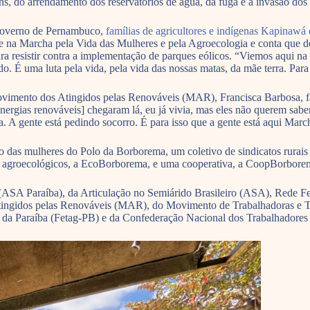
, do arrendamento dos reservatórios de água, da fuga e a invasão dos a
 Governo de Pernambuco,
famílias de agricultores e indígenas Kapinawá 
 na Marcha pela Vida das Mulheres e pela Agroecologia e conta que dec
ara resistir contra a implementação de parques eólicos. “Viemos aqui n
do. É uma luta pela vida, pela vida das nossas matas, da mãe terra. Para
Movimento dos Atingidos pelas Renováveis (MAR), Francisca Barbosa, f
ergias renováveis] chegaram lá, eu já vivia, mas eles não querem sabe
. A gente está pedindo socorro. É para isso que a gente está aqui Marcha
das mulheres do Polo da Borborema, um coletivo de sindicatos rurais d
ras agroecológicos, a EcoBorborema, e uma cooperativa, a CoopBorbore
no (ASA Paraíba), da Articulação no Semiárido Brasileiro (ASA), Red
ingidos pelas Renováveis (MAR), do Movimento de Trabalhadoras e T
do da Paraíba (Fetag-PB) e da Confederação Nacional dos Trabalhadore