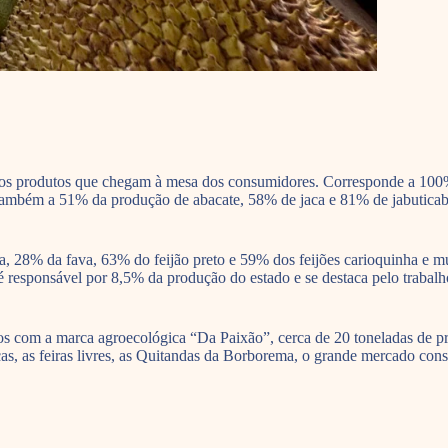
os produtos que chegam à mesa dos consumidores. Corresponde a 100% d
ambém a 51% da produção de abacate, 58% de jaca e 81% de jabuticab
sa, 28% da fava, 63% do feijão preto e 59% dos feijões carioquinha e 
 responsável por 8,5% da produção do estado e se destaca pelo trabalh
os com a marca agroecológica “Da Paixão”, cerca de 20 toneladas de pr
icas, as feiras livres, as Quitandas da Borborema, o grande mercado c