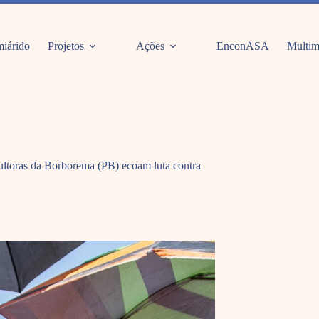
iárido
Projetos
Ações
EnconASA
Multim
cultoras da Borborema (PB) ecoam luta contra