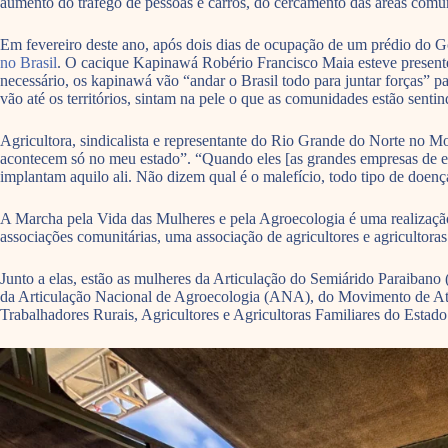
aumento do tráfego de pessoas e carros, do cercamento das áreas comuns
Em fevereiro deste ano, após dois dias de ocupação de um prédio do
no Brasil
. O cacique Kapinawá Robério Francisco Maia esteve presente
necessário, os kapinawá vão “andar o Brasil todo para juntar forças” p
vão até os territórios, sintam na pele o que as comunidades estão sentin
Agricultora, sindicalista e representante do Rio Grande do Norte no 
acontecem só no meu estado”. “Quando eles [as grandes empresas de en
implantam aquilo ali. Não dizem qual é o malefício, todo tipo de doença
A Marcha pela Vida das Mulheres e pela Agroecologia é uma realização 
associações comunitárias, uma associação de agricultores e agriculto
Junto a elas, estão as mulheres da Articulação do Semiárido Paraiba
da Articulação Nacional de Agroecologia (ANA), do Movimento de At
Trabalhadores Rurais, Agricultores e Agricultoras Familiares do Esta