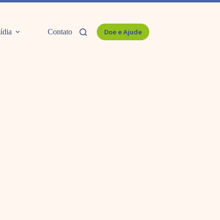
ídia
Contato
Doe e Ajude