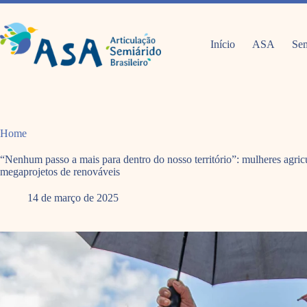
Pular
para
o
conteúdo
Início
ASA
Sem
Home
“Nenhum passo a mais para dentro do nosso território”: mulheres agri
megaprojetos de renováveis
14 de março de 2025