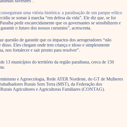
nimais silvestres”.
conseguiram uma vitória histórica: a paralisação de um parque eólico
idiu se somar à marcha “em defesa da vida”. Ele diz que, se for
a Paraíba pedir encarecidamente que os governantes se sensibilizem e
 garantir o futuro dos nossos curumins”, acrescenta.
az questão de garantir que os impactos dos aerogeradores “não
r disso. Eles chegam onde tem criança e idoso e simplesmente
, nos fortalecer e sair pronto para resolver”.
e 13 municípios do território da região paraibana, cerca de 150
ma.
e Feminismo e Agroecologia, Rede ATER Nordeste, do GT de Mulheres
rabalhadores Rurais Sem Terra (MST), da Federação dos
s Rurais Agricultores e Agricultoras Familiares (CONTAG).