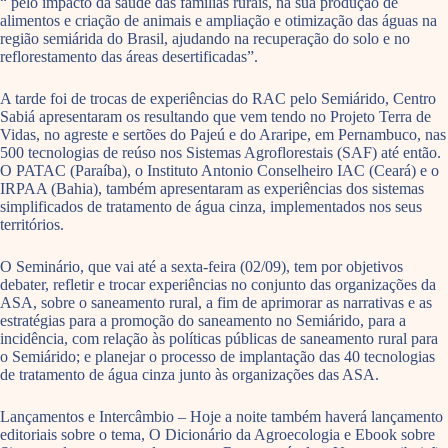
“ pelo impacto da saúde das famílias rurais, na sua produção de
alimentos e criação de animais e ampliação e otimização das águas na
região semiárida do Brasil, ajudando na recuperação do solo e no
reflorestamento das áreas desertificadas”.
A tarde foi de trocas de experiências do RAC pelo Semiárido, Centro
Sabiá apresentaram os resultando que vem tendo no Projeto Terra de
Vidas, no agreste e sertões do Pajeú e do Araripe, em Pernambuco, nas
500 tecnologias de reúso nos Sistemas Agroflorestais (SAF) até então.
O PATAC (Paraíba), o Instituto Antonio Conselheiro IAC (Ceará) e o
IRPAA (Bahia), também apresentaram as experiências dos sistemas
simplificados de tratamento de água cinza, implementados nos seus
territórios.
O Seminário, que vai até a sexta-feira (02/09), tem por objetivos
debater, refletir e trocar experiências no conjunto das organizações da
ASA, sobre o saneamento rural, a fim de aprimorar as narrativas e as
estratégias para a promoção do saneamento no Semiárido, para a
incidência, com relação às políticas públicas de saneamento rural para
o Semiárido; e planejar o processo de implantação das 40 tecnologias
de tratamento de água cinza junto às organizações das ASA.
Lançamentos e Intercâmbio – Hoje a noite também haverá lançamento
editoriais sobre o tema, O Dicionário da Agroecologia e Ebook sobre