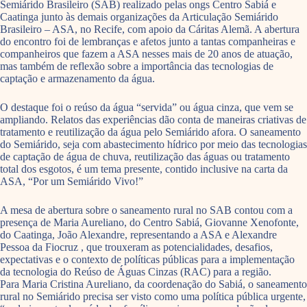
Semiárido Brasileiro (SAB) realizado pelas ongs Centro Sabiá e
Caatinga junto às demais organizações da Articulação Semiárido
Brasileiro – ASA, no Recife, com apoio da Cáritas Alemã. A abertura
do encontro foi de lembranças e afetos junto a tantas companheiras e
companheiros que fazem a ASA nesses mais de 20 anos de atuação,
mas também de reflexão sobre a importância das tecnologias de
captação e armazenamento da água.
O destaque foi o reúso da água “servida” ou água cinza, que vem se
ampliando. Relatos das experiências dão conta de maneiras criativas de
tratamento e reutilização da água pelo Semiárido afora. O saneamento
do Semiárido, seja com abastecimento hídrico por meio das tecnologias
de captação de água de chuva, reutilização das águas ou tratamento
total dos esgotos, é um tema presente, contido inclusive na carta da
ASA, “Por um Semiárido Vivo!”
A mesa de abertura sobre o saneamento rural no SAB contou com a
presença de Maria Aureliano, do Centro Sabiá, Giovanne Xenofonte,
do Caatinga, João Alexandre, representando a ASA e Alexandre
Pessoa da Fiocruz , que trouxeram as potencialidades, desafios,
expectativas e o contexto de políticas públicas para a implementação
da tecnologia do Reúso de Águas Cinzas (RAC) para a região.
Para Maria Cristina Aureliano, da coordenação do Sabiá, o saneamento
rural no Semiárido precisa ser visto como uma política pública urgente,