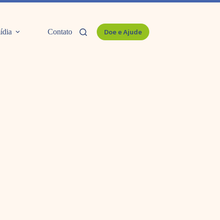
ídia
Contato
Doe e Ajude