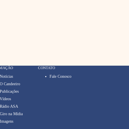
RMAÇÃO
CONTATO
Notícias
Fale Conosco
O Candeeiro
Publicações
Vídeos
Rádio ASA
Giro na Mídia
Imagens