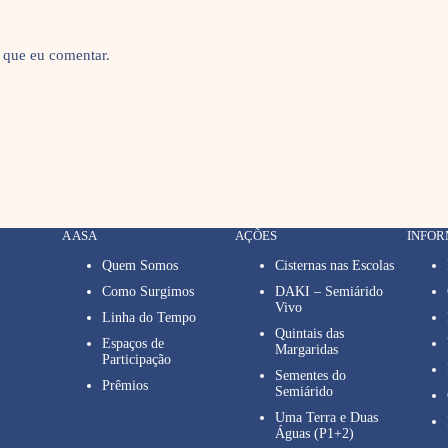
 que eu comentar.
A ASA
AÇÕES
INFO
Quem Somos
Cisternas nas Escolas
Como Surgimos
DAKI – Semiárido
Vivo
Linha do Tempo
Quintais das
Espaços de
Margaridas
Participação
Sementes do
Prêmios
Semiárido
Uma Terra e Duas
Águas (P1+2)