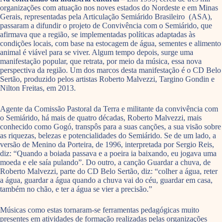
organizações com atuação nos noves estados do Nordeste e em Minas
Gerais, representadas pela Articulação Semiárido Brasileiro (ASA),
passaram a difundir o projeto de Convivência com o Semiárido, que
afirmava que a região, se implementadas políticas adaptadas às
condições locais, com base na estocagem de água, sementes e alimento
animal é viável para se viver. Algum tempo depois, surge uma
manifestação popular, que retrata, por meio da música, essa nova
perspectiva da região. Um dos marcos desta manifestação é o CD Belo
Sertão, produzido pelos artistas Roberto Malvezzi, Targino Gondin e
Nilton Freitas, em 2013.
Agente da Comissão Pastoral da Terra e militante da convivência com
o Semiárido, há mais de quatro décadas, Roberto Malvezzi, mais
conhecido como Gogó, transpôs para a suas canções, a sua visão sobre
as riquezas, belezas e potencialidades do Semiárido. Se de um lado, a
versão de Menino da Porteira, de 1996, interpretada por Sergio Reis,
diz: “Quando a boiada passava e a poeira ia baixando, eu jogava uma
moeda e ele saía pulando”. Do outro, a canção Guardar a chuva, de
Roberto Malvezzi, parte do CD Belo Sertão, diz: “colher a água, reter
a água, guardar a água quando a chuva vai do céu, guardar em casa,
também no chão, e ter a água se vier a precisão.”
Músicas como estas tornaram-se ferramentas pedagógicas muito
presentes em atividades de formação realizadas pelas organizações