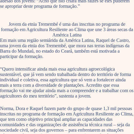
adesão dos jovens: “Acho que isto criará mais raízes se eles puderem
se apropriar deste programa de formação.”
Jovem da etnia Tremembé é uma das inscritas no programa de
formação em Agricultura Resiliente ao Clima que une 3 áreas secas da
América Latina
Em mais uma região semiárida da América Latina, Raquel de Castro,
uma jovem da etnia dos Tremembé, que mora nas terras indígenas da
Barra do Mundaú, no estado do Ceará, também está motivada a
participar da formação.
“Quero intensificar ainda mais essa agricultura agroecológica
sustentável, que já vem sendo trabalhada dentro do território de forma
individual e coletiva, essa agricultura que só vem a fortalecer ainda
mais a terra com a diversidade de plantações. Acredito que essa
formação vai me ajudar ainda mais a compreender e a trabalhar com os
agricultores do meu território”, sustenta a jovem.
Norma, Dora e Raquel fazem parte do grupo de quase 1,3 mil pessoas
inscritas no programa de formação em Agricultura Resiliente ao Clima,
que tem como objetivo principal ampliar as capacidades das
comunidades e das organizações de assistência técnica rural – seja da
sociedade civil, seja dos governos – para enfrentarem as situações