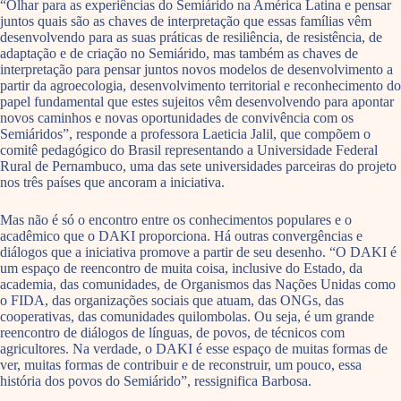
“Olhar para as experiências do Semiárido na América Latina e pensar
juntos quais são as chaves de interpretação que essas famílias vêm
desenvolvendo para as suas práticas de resiliência, de resistência, de
adaptação e de criação no Semiárido, mas também as chaves de
interpretação para pensar juntos novos modelos de desenvolvimento a
partir da agroecologia, desenvolvimento territorial e reconhecimento do
papel fundamental que estes sujeitos vêm desenvolvendo para apontar
novos caminhos e novas oportunidades de convivência com os
Semiáridos”, responde a professora Laeticia Jalil, que compõem o
comitê pedagógico do Brasil representando a Universidade Federal
Rural de Pernambuco, uma das sete universidades parceiras do projeto
nos três países que ancoram a iniciativa.
Mas não é só o encontro entre os conhecimentos populares e o
acadêmico que o DAKI proporciona. Há outras convergências e
diálogos que a iniciativa promove a partir de seu desenho. “O DAKI é
um espaço de reencontro de muita coisa, inclusive do Estado, da
academia, das comunidades, de Organismos das Nações Unidas como
o FIDA, das organizações sociais que atuam, das ONGs, das
cooperativas, das comunidades quilombolas. Ou seja, é um grande
reencontro de diálogos de línguas, de povos, de técnicos com
agricultores. Na verdade, o DAKI é esse espaço de muitas formas de
ver, muitas formas de contribuir e de reconstruir, um pouco, essa
história dos povos do Semiárido”, ressignifica Barbosa.