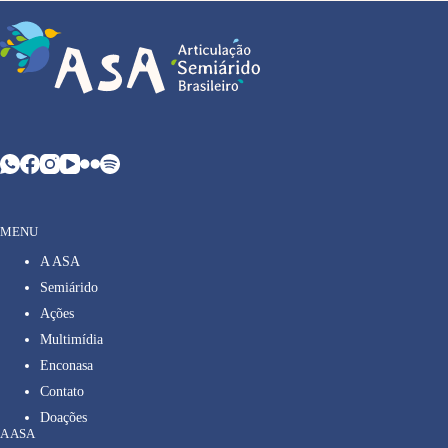
MENU
A ASA
Semiárido
Ações
Multimídia
Enconasa
Contato
Doações
A ASA