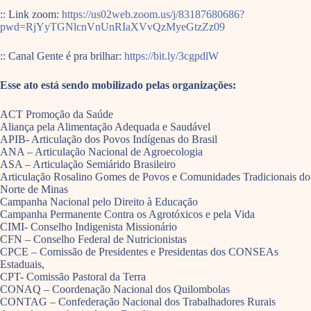
:: Link zoom:
https://us02web.zoom.us/j/83187680686?
pwd=RjYyTGNlcnVnUnRIaXVvQzMyeGtzZz09
:: Canal Gente é pra brilhar:
https://bit.ly/3cgpdlW
Esse ato está sendo mobilizado pelas organizações:
ACT Promoção da Saúde
Aliança pela Alimentação Adequada e Saudável
APIB- Articulação dos Povos Indígenas do Brasil
ANA – Articulação Nacional de Agroecologia
ASA – Articulação Semiárido Brasileiro
Articulação Rosalino Gomes de Povos e Comunidades Tradicionais do
Norte de Minas
Campanha Nacional pelo Direito à Educação
Campanha Permanente Contra os Agrotóxicos e pela Vida
CIMI- Conselho Indigenista Missionário
CFN – Conselho Federal de Nutricionistas
CPCE – Comissão de Presidentes e Presidentas dos CONSEAs
Estaduais,
CPT- Comissão Pastoral da Terra
CONAQ – Coordenação Nacional dos Quilombolas
CONTAG – Confederação Nacional dos Trabalhadores Rurais