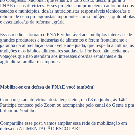
no Congresso Nacional, que tentam, a todo custo, desconfigurar o
PNAE e suas diretrizes. Esses projetos comprometem a autonomia dos
estados e municípios, dos/as nutricionistas responsáveis técnicos/as e
retiram de cena protagonistas importantes como indígenas, quilombolas
e assentados/as da reforma agrária.
Essas medidas tornam o PNAE vulnerável aos múltiplos interesses de
grandes produtores e indústrias de alimentos e ferem frontalmente a
garantia da alimentação saudável e adequada, que respeita a cultura, as
tradições e os hábitos alimentares saudáveis. Por isso, não aceitamos
votações que não atendam aos interesses dos/das estudantes e da
agricultura familiar e camponesa.
Mobilize-se em defesa do PNAE você também!
Compareça ao ato virtual desta terça-feira, dia 08 de junho, às 14h!
Participe conosco pelo Zoom ou acompanhe pelo canal do Gente é pra
brilhar no Youtube.
Compartilhe esse post, vamos ampliar essa rede de mobilização em
defesa da ALIMENTAÇÃO ESCOLAR!