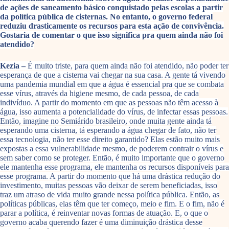
de ações de saneamento básico conquistado pelas escolas a partir
da política pública de cisternas. No entanto, o governo federal
reduziu drasticamente os recursos para esta ação de convivência.
Gostaria de comentar o que isso significa pra quem ainda não foi
atendido?
Kezia –
É muito triste, para quem ainda não foi atendido, não poder ter
esperança de que a cisterna vai chegar na sua casa. A gente tá vivendo
uma pandemia mundial em que a água é essencial pra que se combata
esse vírus, através da higiene mesmo, de cada pessoa, de cada
indivíduo. A partir do momento em que as pessoas não têm acesso à
água, isso aumenta a potencialidade do vírus, de infectar essas pessoas.
Então, imagine no Semiárido brasileiro, onde muita gente ainda tá
esperando uma cisterna, tá esperando a água chegar de fato, não ter
essa tecnologia, não ter esse direito garantido? Elas estão muito mais
expostas a essa vulnerabilidade mesmo, de poderem contrair o vírus e
sem saber como se proteger. Então, é muito importante que o governo
ele mantenha esse programa, ele mantenha os recursos disponíveis para
esse programa. A partir do momento que há uma drástica redução do
investimento, muitas pessoas vão deixar de serem beneficiadas, isso
traz um atraso de vida muito grande nessa política pública. Então, as
políticas públicas, elas têm que ter começo, meio e fim. E o fim, não é
parar a política, é reinventar novas formas de atuação. E, o que o
governo acaba querendo fazer é uma diminuição drástica desse