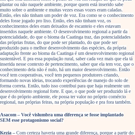
plantar ou não naquele ambiente, porque quem está inserido sabe
muito sobre o ambiente e muitas vezes essas vozes eram caladas.
Então, eles não tinham um poder de voz. Era como se o conhecimento
deles fosse jogado pro lixo. Então, eles não tinham voz, os
conhecimentos deles eram deixados de escanteio e eles estavam
inseridos naquele ambiente. O desenvolvimento regional a partir da
potencialidade, do que o bioma da Caatinga traz, das potencialidades
das próprias frutas, do que pode ser plantado, do que pode ser
produzido para o melhor desenvolvimento das espécies, da própria
adaptação frente ao bioma da Caatinga é um desenvolvimento regional
sustentável. E pra essa população rural, saber cada vez mais que ela tá
inserida nesse contexto de pertencimento, saber que ela tem voz, que o
conhecimento dela não é nulo, há um maior desenvolvimento. Então
você tem cooperativas, você tem pequenos produtores criando,
formando novas ideias, trocando experiências de manejo do solo de
forma correta. Então, tudo isso contribui para que haja realmente um
desenvolvimento regional forte. E que, o que pode ser produzido lá e
que é do próprio ambiente, ele possa ter valor no próprio comércio
regional, nas próprias feiras, na própria população e pra fora também.
Asacom – Você vislumbra uma diferença se fosse implantado
SEM esse protagonismo social?
Kezia –
Com certeza haveria uma grande diferença, porque a partir do