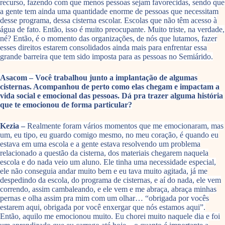
recurso, fazendo com que menos pessoas sejam favorecidas, sendo que
a gente tem ainda uma quantidade enorme de pessoas que necessitam
desse programa, dessa cisterna escolar. Escolas que não têm acesso à
água de fato. Então, isso é muito preocupante. Muito triste, na verdade,
né? Então, é o momento das organizações, de nós que lutamos, fazer
esses direitos estarem consolidados ainda mais para enfrentar essa
grande barreira que tem sido imposta para as pessoas no Semiárido.
Asacom – Você trabalhou junto a implantação de algumas
cisternas. Acompanhou de perto como elas chegam e impactam a
vida social e emocional das pessoas. Dá pra trazer alguma história
que te emocionou de forma particular?
Kezia –
Realmente foram vários momentos que me emocionaram, mas
um, eu tipo, eu guardo comigo mesmo, no meu coração, é quando eu
estava em uma escola e a gente estava resolvendo um problema
relacionado a questão da cisterna, dos materiais chegarem naquela
escola e do nada veio um aluno. Ele tinha uma necessidade especial,
ele não conseguia andar muito bem e eu tava muito agitada, já me
despedindo da escola, do programa de cisternas, e aí do nada, ele vem
correndo, assim cambaleando, e ele vem e me abraça, abraça minhas
pernas e olha assim pra mim com um olhar… “obrigada por vocês
estarem aqui, obrigada por você enxergar que nós estamos aqui”.
Então, aquilo me emocionou muito. Eu chorei muito naquele dia e foi