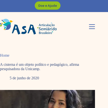
Pular
Doe e Ajude
para
o
conteúdo
Home
A cisterna é um objeto político e pedagógico, afirma
pesquisadora da Unicamp.
5 de junho de 2020