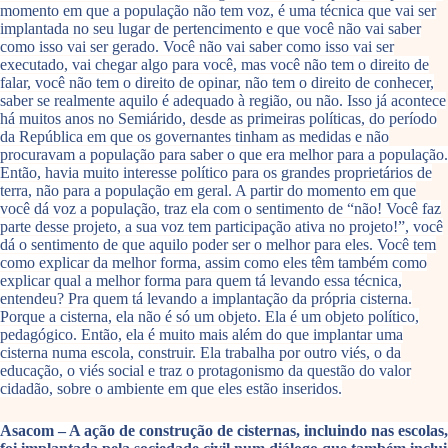
momento em que a população não tem voz, é uma técnica que vai ser
implantada no seu lugar de pertencimento e que você não vai saber
como isso vai ser gerado. Você não vai saber como isso vai ser
executado, vai chegar algo para você, mas você não tem o direito de
falar, você não tem o direito de opinar, não tem o direito de conhecer,
saber se realmente aquilo é adequado à região, ou não. Isso já acontece
há muitos anos no Semiárido, desde as primeiras políticas, do período
da República em que os governantes tinham as medidas e não
procuravam a população para saber o que era melhor para a população.
Então, havia muito interesse político para os grandes proprietários de
terra, não para a população em geral. A partir do momento em que
você dá voz a população, traz ela com o sentimento de “não! Você faz
parte desse projeto, a sua voz tem participação ativa no projeto!”, você
dá o sentimento de que aquilo poder ser o melhor para eles. Você tem
como explicar da melhor forma, assim como eles têm também como
explicar qual a melhor forma para quem tá levando essa técnica,
entendeu? Pra quem tá levando a implantação da própria cisterna.
Porque a cisterna, ela não é só um objeto. Ela é um objeto político,
pedagógico. Então, ela é muito mais além do que implantar uma
cisterna numa escola, construir. Ela trabalha por outro viés, o da
educação, o viés social e traz o protagonismo da questão do valor
cidadão, sobre o ambiente em que eles estão inseridos.
Asacom – A ação de construção de cisternas, incluindo nas escolas,