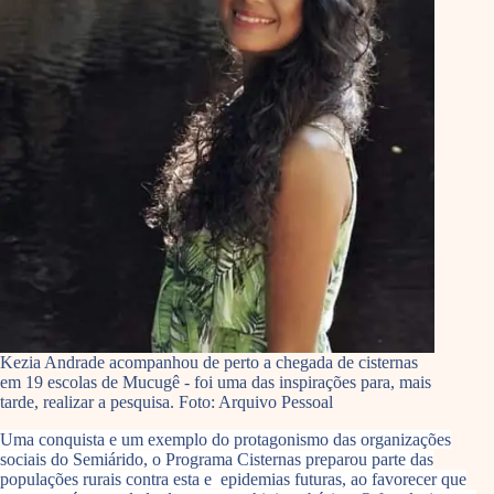
Kezia Andrade acompanhou de perto a chegada de cisternas
em 19 escolas de Mucugê - foi uma das inspirações para, mais
tarde, realizar a pesquisa. Foto: Arquivo Pessoal
Uma conquista e um exemplo do protagonismo das organizações
sociais do Semiárido, o Programa Cisternas preparou parte das
populações rurais contra esta e epidemias futuras, ao favorecer que