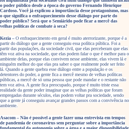
foi implantada pela sociedade civil num diálogo que também inclui
o poder público desde a época do governo Fernando Henrique
Cardoso. Você já explicou a importância desse protagonismo, mas
o que significa o enfraquecimento desse diálogo por parte do
poder público? Será que o Semiárido pode ficar a mercê das
velhas políticas de combate à seca?
Kezia –
O enfraquecimento em geral é muito aterrorizante, porque é a
partir do diálogo que a gente conseguiu essa política pública. Foi a
partir das populações, da sociedade civil, que elas perceberam que elas
têm voz ativa na sociedade, que elas podem falar o que é melhor para o
ambiente delas, porque elas convivem nesse ambiente, elas vivem lá e
ninguém melhor do que elas pra saber o que realmente pode ser feito
lá. Quando a gente quebra esse diálogo entre a população e os
detentores do poder, a gente fica a mercê mesmo de velhas políticas
públicas, a mercê de só uma pessoa que pode mandar e o restante não
tem voz ativa. A gente fica preocupado, porque é muito triste essa
realidade da gente poder imaginar que as velhas políticas que foram
empregadas durante séculos, elas podem voltar pra sociedade, sendo
que a gente já conseguiu avançar grandes passos com a convivência no
ambiente.
Asacom – Não é possível a gente fazer uma entrevista em tempos
de pandemia de coronavírus sem perguntar sobre a importância
fundamental da autonomia sobre a água e a maior disponibilidade