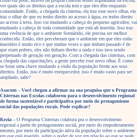
como ela pode, através da própria cisterna sendo implantada na escola,
ver quais são os direitos que a escola tem e que eles têm enquanto
comunidade. Então, a chegada da cisterna, ela traz esse novo olhar, ela
traz o olhar de que eu tenho direito ao acesso à água, eu tenho direito
ao acesso à terra. Isso vai mudando a cabeça do pequeno agricultor, vai
mudando a cabeça de toda comunidade que está ali inserida. Isso traz
uma vivência de que o ambiente Semiárido, ele precisa ser melhor
conhecido. Então, eles perceberam que o ambiente em que eles estão
inseridos é muito rico e que muitas vezes o que tinham passado é de
que eram pobres, eles não tinham direito a nada e isso tava sendo
perpetuado de geração em geração. Com a chegada das cisternas, com
a chegada das capacitações, a gente percebe esse novo olhar. É como
se fosse uma chave mudando a visão da população frente aos seus
direitos. Então, isso é muito enriquecedor, isso é muito vasto para ser
ampliado, sabe?
Asacom – Você chegou a afirmar na sua pesquisa que o Programa
Cisternas nas Escolas colaborou para o desenvolvimento regional
de forma sustentável e participativa por meio do protagonismo
social das populações rurais. Pode explicar?
Kezia –
O Programa Cisternas colabora pra o desenvolvimento
regional a partir do protagonismo social, por meio do empoderamento
mesmo, por meio da participação ativa da população sobre o ambiente
em que está inserido, sobre o poder de voz em relação ao que se pode