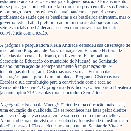
estoquem água ao lado de casa para higiene básica. O fortalecimento
desse protagonismo civil poderia ser uma resposta em diversas frentes
e por longo prazo aos efeitos da atual pandemia e para diversos
problemas de saúde que as brasileiras e os brasileiros enfrentam, mas o
governo federal atual preferiu o autoritarismo ao diálogo com os
setores sociais que há décadas escrevem um novo paradigma de
convivência com a região.
A geógrafa e pesquisadora Kezia Andrade defendeu sua dissertação de
mestrado no Programa de Pós-Graduação em Ensino e História de
Ciências da Terra da Unicamp, em fevereiro. Ela trabalhou na
Secretaria de Educação do município de Mucugê, no Semiárido
baiano, numa ação de acompanhamento à implantação de 19
tecnologias do Programa Cisternas nas Escolas. Foi uma das
inspirações para a pesquisam, intitulada “Programa Cisternas nas
Escolas e sua contribuição para a convivência com a seca no
Semiárido Brasileiro”. O programa da Articulação Semiárido Brasileiro
já contemplou 7135 escolas rurais em todo o Semiárido.
A geógrafa é baiana de Mucugê. Defende uma educação mais justa,
uma educação de qualidade. Ela se reconhece nas lutas pelos direitos
ao acesso à água e acesso à terra e sonha com um mundo melhor.
Acompanhe, na entrevista, as descobertas, inclusive de transformação
do olhar pessoal. Elas evidenciam que, para um Semiárido Vivo, é