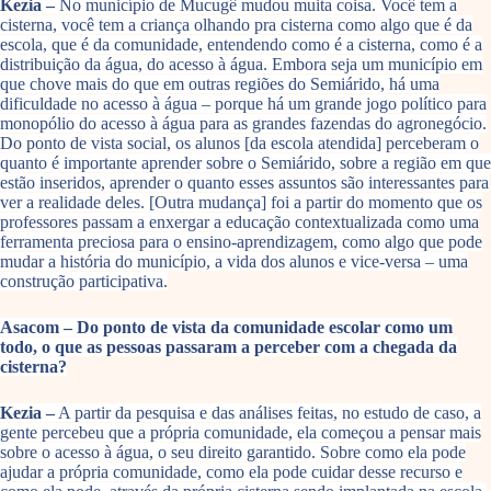
Kezia –
No município de Mucugê mudou muita coisa. Você tem a
cisterna, você tem a criança olhando pra cisterna como algo que é da
escola, que é da comunidade, entendendo como é a cisterna, como é a
distribuição da água, do acesso à água. Embora seja um município em
que chove mais do que em outras regiões do Semiárido, há uma
dificuldade no acesso à água – porque há um grande jogo político para
monopólio do acesso à água para as grandes fazendas do agronegócio.
Do ponto de vista social, os alunos [da escola atendida] perceberam o
quanto é importante aprender sobre o Semiárido, sobre a região em que
estão inseridos, aprender o quanto esses assuntos são interessantes para
ver a realidade deles. [Outra mudança] foi a partir do momento que os
professores passam a enxergar a educação contextualizada como uma
ferramenta preciosa para o ensino-aprendizagem, como algo que pode
mudar a história do município, a vida dos alunos e vice-versa – uma
construção participativa.
Asacom – Do ponto de vista da comunidade escolar como um
todo, o que as pessoas passaram a perceber com a chegada da
cisterna?
Kezia –
A partir da pesquisa e das análises feitas, no estudo de caso, a
gente percebeu que a própria comunidade, ela começou a pensar mais
sobre o acesso à água, o seu direito garantido. Sobre como ela pode
ajudar a própria comunidade, como ela pode cuidar desse recurso e