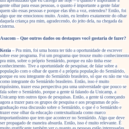
um aprendizado que eu carrego até hoje – o quanto é importante a
gente olhar para essas pessoas, o quanto é importante a gente falar
quem são essas pessoas e porque elas têm a voz, entendeu? Então, foi
algo que me emocionou muito. Assim, eu lembro exatamente do olhar
daquela criança pra mim, agradecendo, do jeito dela, na chegada da
cisterna.
Asacom – Que outros dados ou destaques você gostaria de fazer?
Kezia –
Pra mim, foi uma honra ter tido a oportunidade de escrever
sobre esse programa. Foi um programa que trouxe muito conhecimento
pra mim, sobre o próprio Semiárido, porque eu não tinha esse
conhecimento. Tive a oportunidade de pesquisar, de falar sobre a
população com o olhar de quem é a própria população do Semiárido,
porque eu sou integrante do Semiárido brasileiro, só que eu não me via
como integrante do Semiárido brasileiro. Então, isso é muito
riquíssimo, trazer essa perspectiva pra uma universidade que pouco se
fala sobre o Semiárido, porque a gente tá falando da Unicamp, a
Unicamp tem outros tipos de pesquisas. Então, a gente tá começando
agora a trazer para os grupos de pesquisa e aos programas de pós-
graduação essa discussão sobre o Semiárido, o que é o Semiárido e
trazer esse olhar da educação contextualizada como marco
importantíssimo que tem que acontecer no Semiárido. Algo que deve
ser propagado de maneira absurda. Então, isso é muito relevante. É
muito gratificante também ver o quanto as pessoas estão interessadas