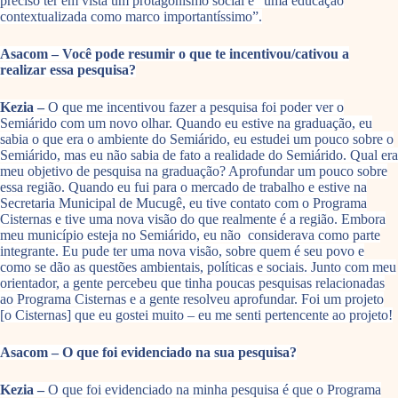
preciso ter em vista um protagonismo social e “uma educação
contextualizada como marco importantíssimo”.
Asacom – Você pode resumir o que te incentivou/cativou a
realizar essa pesquisa?
Kezia –
O que me incentivou fazer a pesquisa foi poder ver o
Semiárido com um novo olhar. Quando eu estive na graduação, eu
sabia o que era o ambiente do Semiárido, eu estudei um pouco sobre o
Semiárido, mas eu não sabia de fato a realidade do Semiárido. Qual era
meu objetivo de pesquisa na graduação? Aprofundar um pouco sobre
essa região. Quando eu fui para o mercado de trabalho e estive na
Secretaria Municipal de Mucugê, eu tive contato com o Programa
Cisternas e tive uma nova visão do que realmente é a região. Embora
meu município esteja no Semiárido, eu não considerava como parte
integrante. Eu pude ter uma nova visão, sobre quem é seu povo e
como se dão as questões ambientais, políticas e sociais. Junto com meu
orientador, a gente percebeu que tinha poucas pesquisas relacionadas
ao Programa Cisternas e a gente resolveu aprofundar. Foi um projeto
[o Cisternas] que eu gostei muito – eu me senti pertencente ao projeto!
Asacom – O que foi evidenciado na sua pesquisa?
Kezia –
O que foi evidenciado na minha pesquisa é que o Programa