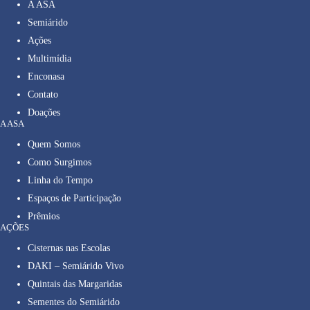
A ASA
Semiárido
Ações
Multimídia
Enconasa
Contato
Doações
A ASA
Quem Somos
Como Surgimos
Linha do Tempo
Espaços de Participação
Prêmios
AÇÕES
Cisternas nas Escolas
DAKI – Semiárido Vivo
Quintais das Margaridas
Sementes do Semiárido