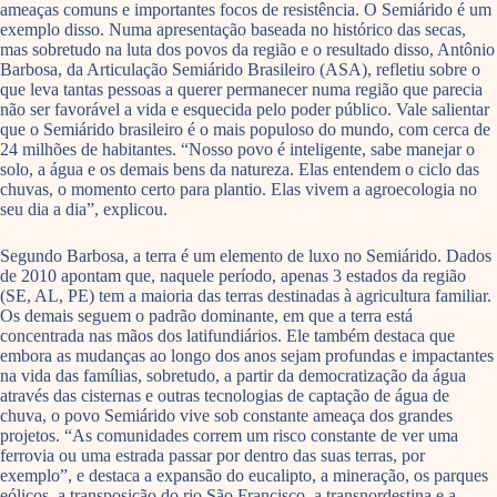
ameaças comuns e importantes focos de resistência. O Semiárido é um
exemplo disso. Numa apresentação baseada no histórico das secas,
mas sobretudo na luta dos povos da região e o resultado disso, Antônio
Barbosa, da Articulação Semiárido Brasileiro (ASA), refletiu sobre o
que leva tantas pessoas a querer permanecer numa região que parecia
não ser favorável a vida e esquecida pelo poder público. Vale salientar
que o Semiárido brasileiro é o mais populoso do mundo, com cerca de
24 milhões de habitantes. “Nosso povo é inteligente, sabe manejar o
solo, a água e os demais bens da natureza. Elas entendem o ciclo das
chuvas, o momento certo para plantio. Elas vivem a agroecologia no
seu dia a dia”, explicou.
Segundo Barbosa, a terra é um elemento de luxo no Semiárido. Dados
de 2010 apontam que, naquele período, apenas 3 estados da região
(SE, AL, PE) tem a maioria das terras destinadas à agricultura familiar.
Os demais seguem o padrão dominante, em que a terra está
concentrada nas mãos dos latifundiários. Ele também destaca que
embora as mudanças ao longo dos anos sejam profundas e impactantes
na vida das famílias, sobretudo, a partir da democratização da água
através das cisternas e outras tecnologias de captação de água de
chuva, o povo Semiárido vive sob constante ameaça dos grandes
projetos. “As comunidades correm um risco constante de ver uma
ferrovia ou uma estrada passar por dentro das suas terras, por
exemplo”, e destaca a expansão do eucalipto, a mineração, os parques
eólicos, a transposição do rio São Francisco, a transnordestina e a