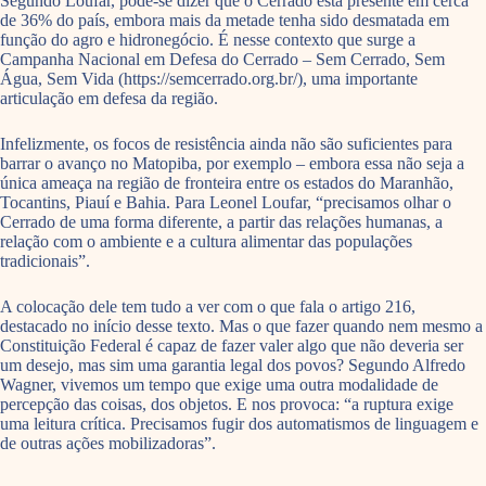
Segundo Loufar, pode-se dizer que o Cerrado está presente em cerca
de 36% do país, embora mais da metade tenha sido desmatada em
função do agro e hidronegócio. É nesse contexto que surge a
Campanha Nacional em Defesa do Cerrado – Sem Cerrado, Sem
Água, Sem Vida (https://semcerrado.org.br/), uma importante
articulação em defesa da região.
Infelizmente, os focos de resistência ainda não são suficientes para
barrar o avanço no Matopiba, por exemplo – embora essa não seja a
única ameaça na região de fronteira entre os estados do Maranhão,
Tocantins, Piauí e Bahia. Para Leonel Loufar, “precisamos olhar o
Cerrado de uma forma diferente, a partir das relações humanas, a
relação com o ambiente e a cultura alimentar das populações
tradicionais”.
A colocação dele tem tudo a ver com o que fala o artigo 216,
destacado no início desse texto. Mas o que fazer quando nem mesmo a
Constituição Federal é capaz de fazer valer algo que não deveria ser
um desejo, mas sim uma garantia legal dos povos? Segundo Alfredo
Wagner, vivemos um tempo que exige uma outra modalidade de
percepção das coisas, dos objetos. E nos provoca: “a ruptura exige
uma leitura crítica. Precisamos fugir dos automatismos de linguagem e
de outras ações mobilizadoras”.