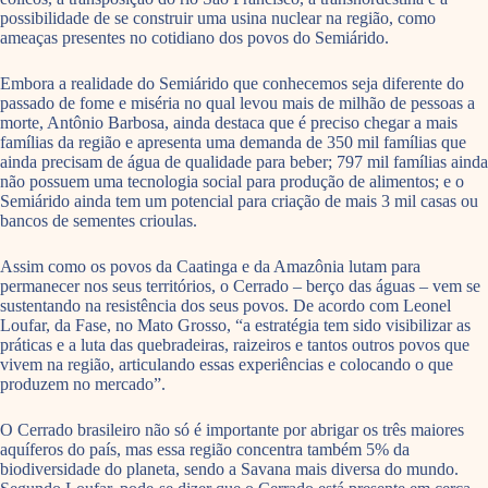
possibilidade de se construir uma usina nuclear na região, como
ameaças presentes no cotidiano dos povos do Semiárido.
Embora a realidade do Semiárido que conhecemos seja diferente do
passado de fome e miséria no qual levou mais de milhão de pessoas a
morte, Antônio Barbosa, ainda destaca que é preciso chegar a mais
famílias da região e apresenta uma demanda de 350 mil famílias que
ainda precisam de água de qualidade para beber; 797 mil famílias ainda
não possuem uma tecnologia social para produção de alimentos; e o
Semiárido ainda tem um potencial para criação de mais 3 mil casas ou
bancos de sementes crioulas.
Assim como os povos da Caatinga e da Amazônia lutam para
permanecer nos seus territórios, o Cerrado – berço das águas – vem se
sustentando na resistência dos seus povos. De acordo com Leonel
Loufar, da Fase, no Mato Grosso, “a estratégia tem sido visibilizar as
práticas e a luta das quebradeiras, raizeiros e tantos outros povos que
vivem na região, articulando essas experiências e colocando o que
produzem no mercado”.
O Cerrado brasileiro não só é importante por abrigar os três maiores
aquíferos do país, mas essa região concentra também 5% da
biodiversidade do planeta, sendo a Savana mais diversa do mundo.