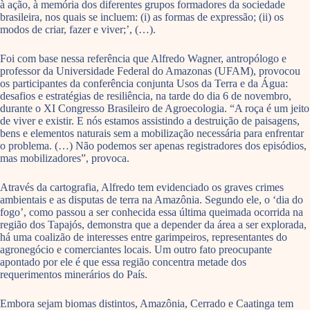
à ação, à memória dos diferentes grupos formadores da sociedade
brasileira, nos quais se incluem: (i) as formas de expressão; (ii) os
modos de criar, fazer e viver;’, (…).
Foi com base nessa referência que Alfredo Wagner, antropólogo e
professor da Universidade Federal do Amazonas (UFAM), provocou
os participantes da conferência conjunta Usos da Terra e da Água:
desafios e estratégias de resiliência, na tarde do dia 6 de novembro,
durante o XI Congresso Brasileiro de Agroecologia. “A roça é um jeito
de viver e existir. E nós estamos assistindo a destruição de paisagens,
bens e elementos naturais sem a mobilização necessária para enfrentar
o problema. (…) Não podemos ser apenas registradores dos episódios,
mas mobilizadores”, provoca.
Através da cartografia, Alfredo tem evidenciado os graves crimes
ambientais e as disputas de terra na Amazônia. Segundo ele, o ‘dia do
fogo’, como passou a ser conhecida essa última queimada ocorrida na
região dos Tapajós, demonstra que a depender da área a ser explorada,
há uma coalizão de interesses entre garimpeiros, representantes do
agronegócio e comerciantes locais. Um outro fato preocupante
apontado por ele é que essa região concentra metade dos
requerimentos minerários do País.
Embora sejam biomas distintos, Amazônia, Cerrado e Caatinga tem