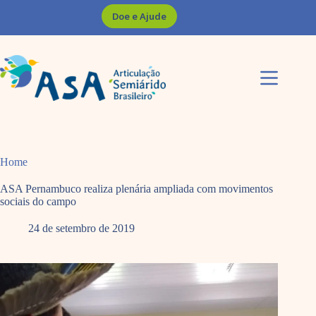
Pular
Doe e Ajude
para
o
conteúdo
Home
ASA Pernambuco realiza plenária ampliada com movimentos
sociais do campo
24 de setembro de 2019