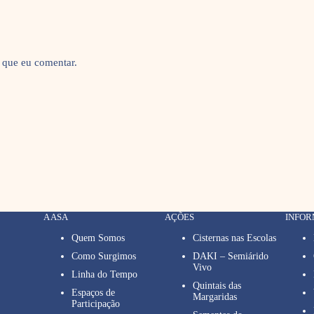
 que eu comentar.
A ASA
AÇÕES
INFO
Quem Somos
Cisternas nas Escolas
Como Surgimos
DAKI – Semiárido
Vivo
Linha do Tempo
Quintais das
Espaços de
Margaridas
Participação