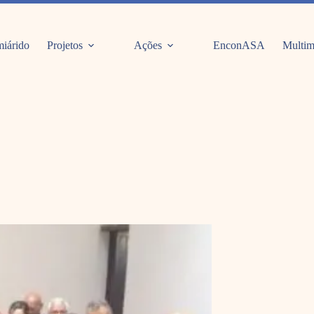
iárido
Projetos
Ações
EnconASA
Multim