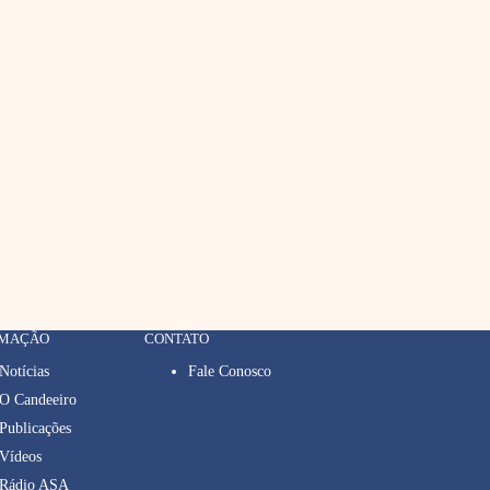
RMAÇÃO
CONTATO
Notícias
Fale Conosco
O Candeeiro
Publicações
Vídeos
Rádio ASA