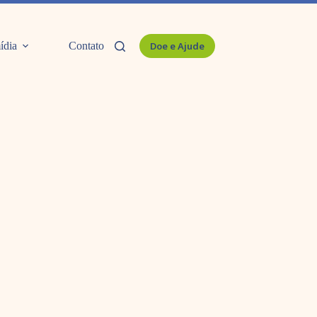
ídia
Contato
Doe e Ajude