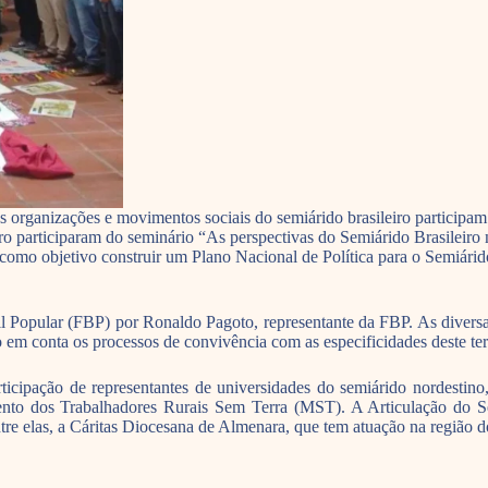
as organizações e movimentos sociais do semiárido brasileiro participam
ro participaram do seminário “As perspectivas do Semiárido Brasileiro 
de teve como objetivo construir um Plano Nacional de Política pa
il Popular (FBP) por Ronaldo Pagoto, representante da FBP. As divers
 em conta os processos de convivência com as especificidades deste terr
ticipação de representantes de universidades do semiárido nordesti
to dos Trabalhadores Rurais Sem Terra (MST). A Articulação do Se
tre elas, a Cáritas Diocesana de Almenara, que tem atuação na região 