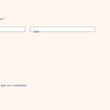
com
*
Site
 que eu comentar.