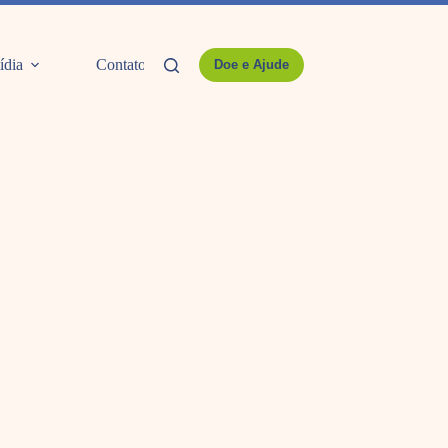
ídia
Contato
Doe e Ajude