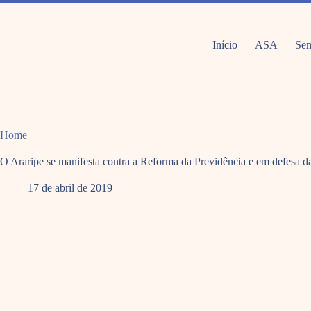
Pular
para
o
conteúdo
Início
ASA
Sem
Home
O Araripe se manifesta contra a Reforma da Previdência e em defesa d
17 de abril de 2019