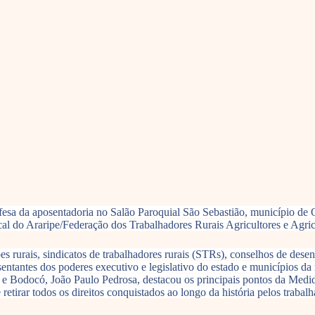
esa da aposentadoria no Salão Paroquial São Sebastião, município de Ou
l do Araripe/Federação dos Trabalhadores Rurais Agricultores e Agric
ões rurais, sindicatos de trabalhadores rurais (STRs), conselhos de de
sentantes dos poderes executivo e legislativo do estado e municípios d
e Bodocó, João Paulo Pedrosa, destacou os principais pontos da Medi
etirar todos os direitos conquistados ao longo da história pelos traba