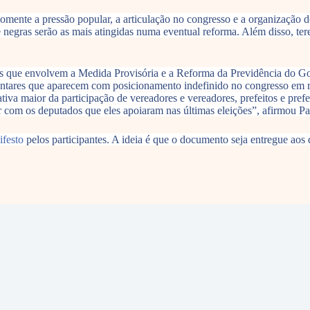
omente a pressão popular, a articulação no congresso e a organização
 e negras serão as mais atingidas numa eventual reforma. Além disso, t
ões que envolvem a Medida Provisória e a Reforma da Previdência do G
mentares que aparecem com posicionamento indefinido no congresso em r
va maior da participação de vereadores e vereadores, prefeitos e prefei
r com os deputados que eles apoiaram nas últimas eleições”, afirmou 
festo
pelos participantes. A ideia é que o documento seja entregue ao