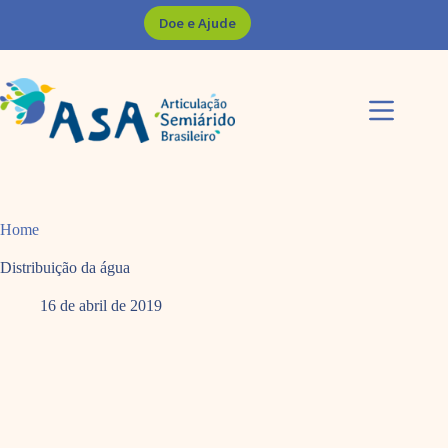
Pular
Doe e Ajude
para
o
conteúdo
Home
Distribuição da água
16 de abril de 2019