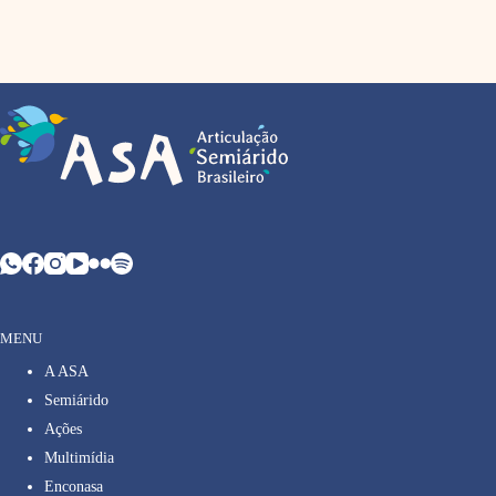
MENU
A ASA
Semiárido
Ações
Multimídia
Enconasa