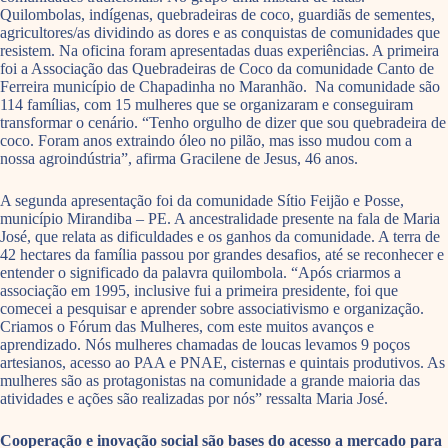
Quilombolas, indígenas, quebradeiras de coco, guardiãs de sementes,
agricultores/as dividindo as dores e as conquistas de comunidades que
resistem. Na oficina foram apresentadas duas experiências. A primeira
foi a Associação das Quebradeiras de Coco da comunidade Canto de
Ferreira município de Chapadinha no Maranhão. Na comunidade são
114 famílias, com 15 mulheres que se organizaram e conseguiram
transformar o cenário. “Tenho orgulho de dizer que sou quebradeira de
coco. Foram anos extraindo óleo no pilão, mas isso mudou com a
nossa agroindústria”, afirma Gracilene de Jesus, 46 anos.
A segunda apresentação foi da comunidade Sítio Feijão e Posse,
município Mirandiba – PE. A ancestralidade presente na fala de Maria
José, que relata as dificuldades e os ganhos da comunidade. A terra de
42 hectares da família passou por grandes desafios, até se reconhecer e
entender o significado da palavra quilombola. “Após criarmos a
associação em 1995, inclusive fui a primeira presidente, foi que
comecei a pesquisar e aprender sobre associativismo e organização.
Criamos o Fórum das Mulheres, com este muitos avanços e
aprendizado. Nós mulheres chamadas de loucas levamos 9 poços
artesianos, acesso ao PAA e PNAE, cisternas e quintais produtivos. As
mulheres são as protagonistas na comunidade a grande maioria das
atividades e ações são realizadas por nós” ressalta Maria José.
Cooperação e inovação social são bases do acesso a mercado para