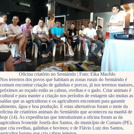
Oficina criatório no Semiárido | Foto: Elka Macêdo
Nos terreiros dos povos que habitam as zonas rurais do Semiárido é
comum encontrar criação de galinhas e porcos, já nos terrenos maiores,
próximos ao roçado estão as cabras, ovelhas e o gado. Criar animais é
cultural e para manter a criação nos períodos de estiagem são muitas as
saídas que as agricultoras e os agricultores encontram para garantir
alimento, água e boa produção. E estas alternativas foram o mote da
oficina de criatórios animais do Semiárido que aconteceu na manhã de
hoje (14). As experiências que introduziram a oficina foram as da
agricultora Ivoneide Josefa dos Santos, do município de Cumaru (PE),
que cria ovelhas, galinhas e bovinos; e de Flávio Luiz dos Santos,
agricultor baiano que cria cabras leiteiras.