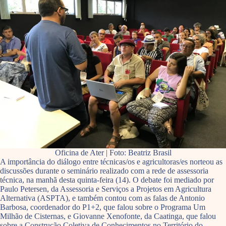
Oficina de Ater | Foto: Beatriz Brasil
A importância do diálogo entre técnicas/os e agricultoras/es norteou as
discussões durante o seminário realizado com a rede de assessoria
técnica, na manhã desta quinta-feira (14). O debate foi mediado por
Paulo Petersen, da Assessoria e Serviços a Projetos em Agricultura
Alternativa (ASPTA), e também contou com as falas de Antonio
Barbosa, coordenador do P1+2, que falou sobre o Programa Um
Milhão de Cisternas, e Giovanne Xenofonte, da Caatinga, que falou
sobre a Construção Coletiva de Conhecimentos no Território do