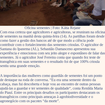
Oficina sementes | Foto: Kátia Rejane
Com essa certeza que agricultores e agricultoras, se reuniram na oficina
de sementes na manhã desta quinta-feira (14). As partilhas foram desde
como fazer a gestão dos bancos até de que modo a ciência pode
contribuir com o fortalecimento das sementes crioulas. O agricultor de
Santana do Ipanema (AL), Sebastião Damasceno apresentou sua
experiência e emocionou com seu jeito alegre e espontâneo de falar das
sementes. Já o agricultor José Ferreira conta que quando fez teste de
transgênica em suas sementes e o resultado foi de que 100% crioula
sentiu uma grande emoção.
A importância das mulheres como guardiãs de sementes foi um ponto
de destaque na roda de conversa. “Eu era uma semente dentro da
cabaça, mas fui descoberta e hoje vou ao encontro de outras pessoas
ajudá-las a guardar e ter sementes de qualidade“, conta Renilda Maria
do Piauí. Entre os principais desafios os participantes destacaram os
transgênicos como principais ameaças à agrobiodiversidade e o
agronegócio com os pacotes “da morte”.