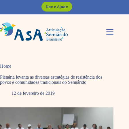
Pular
Doe e Ajude
para
o
conteúdo
Home
Plenária levanta as diversas estratégias de resistência dos
povos e comunidades tradicionais do Semiárido
12 de fevereiro de 2019