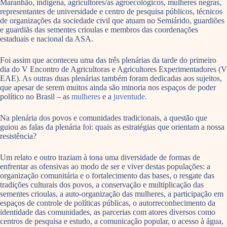
Maranhão, indígena, agricultores/as agroecológicos, mulheres negras,
representantes de universidade e centro de pesquisa públicos, técnicos
de organizações da sociedade civil que atuam no Semiárido, guardiões
e guardiãs das sementes crioulas e membros das coordenações
estaduais e nacional da ASA.
Foi assim que aconteceu uma das três plenárias da tarde do primeiro
dia do V Encontro de Agricultoras e Agricultores Experimentadores (V
EAE). As outras duas plenárias também foram dedicadas aos sujeitos,
que apesar de serem muitos ainda são minoria nos espaços de poder
político no Brasil – as
mulheres
e a
juventude.
Na plenária dos povos e comunidades tradicionais, a questão que
guiou as falas da plenária foi: quais as estratégias que orientam a nossa
resistência?
Um relato e outro traziam à tona uma diversidade de formas de
enfrentar as ofensivas ao modo de ser e viver destas populações: a
organização comunitária e o fortalecimento das bases, o resgate das
tradições culturais dos povos, a conservação e multiplicação das
sementes crioulas, a auto-organização das mulheres, a participação em
espaços de controle de políticas públicas, o autorreconhecimento da
identidade das comunidades, as parcerias com atores diversos como
centros de pesquisa e estudo, a comunicação popular, o acesso à água,