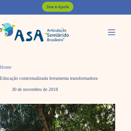
Pular
Doe e Ajude
para
o
conteúdo
Home
Educação contextualizada ferramenta transformadora
30 de novembro de 2018