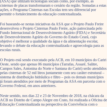
(ASA) que utilizam tecnologias sociais como, por exemplo, as
cisternas de placas transformaram o cenário da região. Somadas a estas
ações, o Programa Cisternas nas Escolas tem seu diferencial por
permitir o fortalecimento da educação contextualizada.
Foi baseando-se nestas iniciativas da ASA que o Projeto Paulo Freire
desenvolveu o Projeto Cisternas Paulo Freire, ação patrocinada pelo
Fundo Internacional de Desenvolvimento Agrário (FIDA) e Secretária
de Desenvolvimento Agrário do Governo do Estado Ceará, cujo
objetivo é melhorar a qualidade da água e da alimentação escolar,
levando o debate da educação contextualizada e agroecologia para as
escolas rurais.
O Projeto está sendo executado pela ACB, em 10 municípios do Cariri
Oeste, sendo que apenas 06 municípios (Tarrafas, Assaré, Salitre,
Campos Sales, Antonina do Norte e Santana do Cariri) serão atendidos
pelas cisternas de 52 mil litros juntamente com seu caráter estrutural –
sistema de distribuição hidráulica e filtro – pois os demais municípios
já foram atendidos por meio de Programas da ASA em parceria com o
Governo Federal, em anos anteriores.
Neste sentido, nos dias 22 e 23 de Novembro de 2018, na chácara da
ACB no Distrito de Campo Alegre em Crato, foi realizada a Oficina de
Educação Contextualizada na perspectiva da Convivência com o