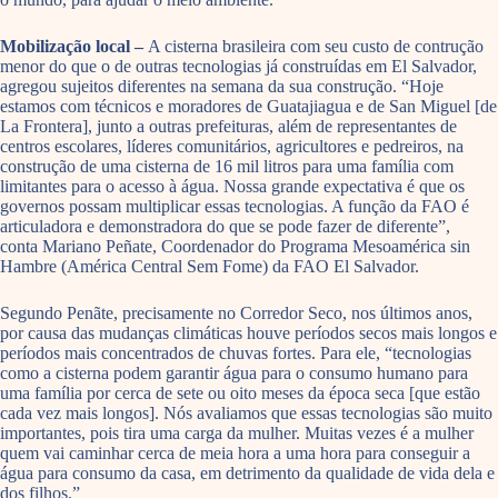
Mobilização local –
A cisterna brasileira com seu custo de contrução
menor do que o de outras tecnologias já construídas em El Salvador,
agregou sujeitos diferentes na semana da sua construção. “Hoje
estamos com técnicos e moradores de Guatajiagua e de San Miguel [de
La Frontera], junto a outras prefeituras, além de representantes de
centros escolares, líderes comunitários, agricultores e pedreiros, na
construção de uma cisterna de 16 mil litros para uma família com
limitantes para o acesso à água. Nossa grande expectativa é que os
governos possam multiplicar essas tecnologias. A função da FAO é
articuladora e demonstradora do que se pode fazer de diferente”,
conta Mariano Peñate, Coordenador do Programa Mesoamérica sin
Hambre (América Central Sem Fome) da FAO El Salvador.
Segundo Penãte, precisamente no Corredor Seco, nos últimos anos,
por causa das mudanças climáticas houve períodos secos mais longos e
períodos mais concentrados de chuvas fortes. Para ele, “tecnologias
como a cisterna podem garantir água para o consumo humano para
uma família por cerca de sete ou oito meses da época seca [que estão
cada vez mais longos]. Nós avaliamos que essas tecnologias são muito
importantes, pois tira uma carga da mulher. Muitas vezes é a mulher
quem vai caminhar cerca de meia hora a uma hora para conseguir a
água para consumo da casa, em detrimento da qualidade de vida dela e
dos filhos.”