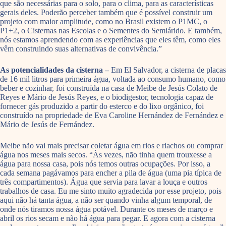
que são necessárias para o solo, para o clima, para as características
gerais deles. Poderão perceber também que é possível construir um
projeto com maior amplitude, como no Brasil existem o P1MC, o
P1+2, o Cisternas nas Escolas e o Sementes do Semiárido. E também,
nós estamos aprendendo com as experiências que eles têm, como eles
vêm construindo suas alternativas de convivência.”
As potencialidades da cisterna –
Em El Salvador, a cisterna de placas
de 16 mil litros para primeira água, voltada ao consumo humano, como
beber e cozinhar, foi construída na casa de Meibe de Jesús Colato de
Reyes e Mário de Jesús Reyes, e o biodigestor, tecnologia capaz de
fornecer gás produzido a partir do esterco e do lixo orgânico, foi
construído na propriedade de Eva Caroline Hernández de Fernández e
Mário de Jesús de Fernández.
Meibe não vai mais precisar coletar água em rios e riachos ou comprar
água nos meses mais secos. “Às vezes, não tinha quem trouxesse a
água para nossa casa, pois nós temos outras ocupações. Por isso, a
cada semana pagávamos para encher a pila de água (uma pia típica de
três compartimentos). Água que servia para lavar a louça e outros
trabalhos de casa. Eu me sinto muito agradecida por esse projeto, pois
aqui não há tanta água, a não ser quando vinha algum temporal, de
onde nós tiramos nossa água potável. Durante os meses de março e
abril os rios secam e não há água para pegar. E agora com a cisterna