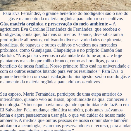
Para Eva Fernández, o grande benefício do biodigestor são o uso do
gás e o aumento da matéria orgânica para adubar seus cultivos
Gás, matéria orgânica e preservação do meio ambiente –
A
agricultora Eva Caroline Hernández de Fernández, que recebeu o
biodigestor, conta que, há mais ou menos 10 anos, diversificaram a
produção de alimentos, cultivando diversas variedades de pimenta,
hortaliças, de papayas e outros cultivos e vendem nos mercados
próximos, como Guatjiagua, Chapeltique e no próprio Cantón San
Bartolo. “Nós já não vivemos a calamidade da fome aqui… e hoje
plantamos mais do que milho branco, como as hortaliças, para o
benefício de nossa família. Nosso primeiro filho está na universidade e
com os outros estamos lutando para ver os resultados.” Para Eva, o
grande benefício com sua instalação do biodigestor será o uso do gás e
o aumento da matéria orgânica para adubar os cultivos.
Seu esposo, Mario Fernández, participou de uma etapa anterior do
intercâmbio, quando veio ao Brasil, oportunidade na qual conheceu a
tecnologia. “Vimos que havia uma grande oportunidade de fazê-lo em
El Salvador. Pela mudança climática também, pois antes usávamos
lenha e agora passaremos a usar gás, o que vai cuidar de nosso meio
ambiente. A medida que outras pessoas de nossa comunidade também
adotarem a tecnologia, estaremos preservando esse recurso, para ajudar
o mundo, para ajudar o meio ambiente.”