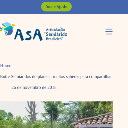
Pular
Doe e Ajude
para
o
conteúdo
Home
Entre Semiáridos do planeta, muitos saberes para compartilhar
26 de novembro de 2018