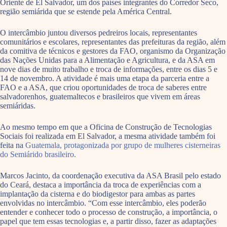
Oriente de El Salvador, um dos países integrantes do Corredor Seco,
região semiárida que se estende pela América Central.
O intercâmbio juntou diversos pedreiros locais, representantes
comunitários e escolares, representantes das prefeituras da região, além
da comitiva de técnicos e gestores da FAO, organismo da Organização
das Nações Unidas para a Alimentação e Agricultura, e da ASA em
nove dias de muito trabalho e troca de informações, entre os dias 5 e
14 de novembro. A atividade é mais uma etapa da parceria entre a
FAO e a ASA, que criou oportunidades de troca de saberes entre
salvadorenhos, guatemaltecos e brasileiros que vivem em áreas
semiáridas.
Ao mesmo tempo em que a Oficina de Construção de Tecnologias
Sociais foi realizada em El Salvador, a mesma atividade também foi
feita na
Guatemala, protagonizada por grupo de mulheres cisterneiras
do Semiárido brasileiro.
Marcos Jacinto, da coordenação executiva da ASA Brasil pelo estado
do Ceará, destaca a importância da troca de experiências com a
implantação da cisterna e do biodigestor para ambas as partes
envolvidas no intercâmbio. “Com esse intercâmbio, eles poderão
entender e conhecer todo o processo de construção, a importância, o
papel que tem essas tecnologias e, a partir disso, fazer as adaptações