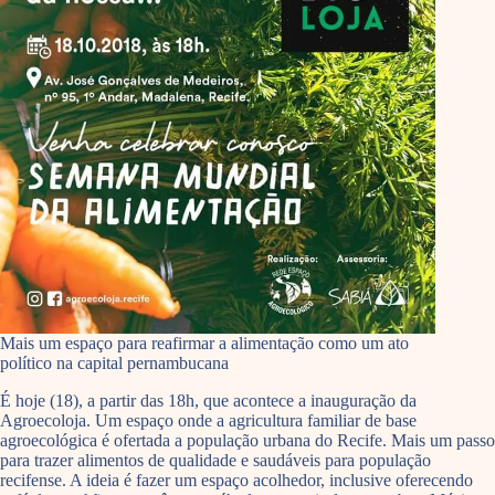
Mais um espaço para reafirmar a alimentação como um ato
político na capital pernambucana
É hoje (18), a partir das 18h, que acontece a inauguração da
Agroecoloja. Um espaço onde a agricultura familiar de base
agroecológica é ofertada a população urbana do Recife. Mais um passo
para trazer alimentos de qualidade e saudáveis para população
recifense. A ideia é fazer um espaço acolhedor, inclusive oferecendo