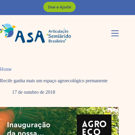
Pular
Doe e Ajude
para
o
conteúdo
Home
Recife ganha mais um espaço agroecológico permanente
17 de outubro de 2018