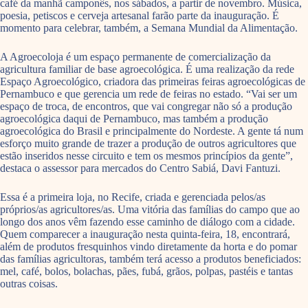
café da manhã camponês, nos sábados, a partir de novembro. Música,
poesia, petiscos e cerveja artesanal farão parte da inauguração. É
momento para celebrar, também, a Semana Mundial da Alimentação.
A Agroecoloja é um espaço permanente de comercialização da
agricultura familiar de base agroecológica. É uma realização da rede
Espaço Agroecológico, criadora das primeiras feiras agroecológicas de
Pernambuco e que gerencia um rede de feiras no estado. “Vai ser um
espaço de troca, de encontros, que vai congregar não só a produção
agroecológica daqui de Pernambuco, mas também a produção
agroecológica do Brasil e principalmente do Nordeste. A gente tá num
esforço muito grande de trazer a produção de outros agricultores que
estão inseridos nesse circuito e tem os mesmos princípios da gente”,
destaca o assessor para mercados do Centro Sabiá, Davi Fantuzi.
Essa é a primeira loja, no Recife, criada e gerenciada pelos/as
próprios/as agricultores/as. Uma vitória das famílias do campo que ao
longo dos anos vêm fazendo esse caminho de diálogo com a cidade.
Quem comparecer a inauguração nesta quinta-feira, 18, encontrará,
além de produtos fresquinhos vindo diretamente da horta e do pomar
das famílias agricultoras, também terá acesso a produtos beneficiados:
mel, café, bolos, bolachas, pães, fubá, grãos, polpas, pastéis e tantas
outras coisas.