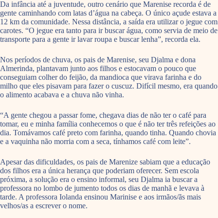
Da infância até a juventude, outro cenário que Marenise recorda é de
gente caminhando com latas d’água na cabeça. O único açude estava a
12 km da comunidade. Nessa distância, a saída era utilizar o jegue com
carotes. “O jegue era tanto para ir buscar água, como servia de meio de
transporte para a gente ir lavar roupa e buscar lenha”, recorda ela.
Nos períodos de chuva, os pais de Marenise, seu Djalma e dona
Almerinda, plantavam junto aos filhos e estocavam o pouco que
conseguiam colher do feijão, da mandioca que virava farinha e do
milho que eles pisavam para fazer o cuscuz. Difícil mesmo, era quando
o alimento acabava e a chuva não vinha.
“A gente chegou a passar fome, chegava dias de não ter o café para
tomar, eu e minha família conhecemos o que é não ter três refeições ao
dia. Tomávamos café preto com farinha, quando tinha. Quando chovia
e a vaquinha não morria com a seca, tínhamos café com leite”.
Apesar das dificuldades, os pais de Marenize sabiam que a educação
dos filhos era a única herança que poderiam oferecer. Sem escola
próxima, a solução era o ensino informal, seu Djalma ia buscar a
professora no lombo de jumento todos os dias de manhã e levava à
tarde. A professora Iolanda ensinou Marinise e aos irmãos/ãs mais
velhos/as a escrever o nome.