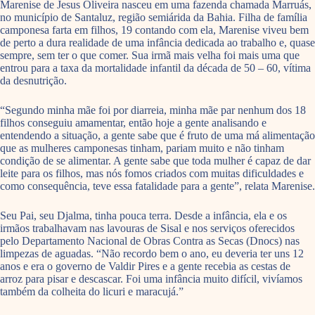
Marenise de Jesus Oliveira nasceu em uma fazenda chamada Marruás,
no município de Santaluz, região semiárida da Bahia. Filha de família
camponesa farta em filhos, 19 contando com ela, Marenise viveu bem
de perto a dura realidade de uma infância dedicada ao trabalho e, quase
sempre, sem ter o que comer. Sua irmã mais velha foi mais uma que
entrou para a taxa da mortalidade infantil da década de 50 – 60, vítima
da desnutrição.
“Segundo minha mãe foi por diarreia, minha mãe par nenhum dos 18
filhos conseguiu amamentar, então hoje a gente analisando e
entendendo a situação, a gente sabe que é fruto de uma má alimentação
que as mulheres camponesas tinham, pariam muito e não tinham
condição de se alimentar. A gente sabe que toda mulher é capaz de dar
leite para os filhos, mas nós fomos criados com muitas dificuldades e
como consequência, teve essa fatalidade para a gente”, relata Marenise.
Seu Pai, seu Djalma, tinha pouca terra. Desde a infância, ela e os
irmãos trabalhavam nas lavouras de Sisal e nos serviços oferecidos
pelo Departamento Nacional de Obras Contra as Secas (Dnocs) nas
limpezas de aguadas. “Não recordo bem o ano, eu deveria ter uns 12
anos e era o governo de Valdir Pires e a gente recebia as cestas de
arroz para pisar e descascar. Foi uma infância muito difícil, vivíamos
também da colheita do licuri e maracujá.”