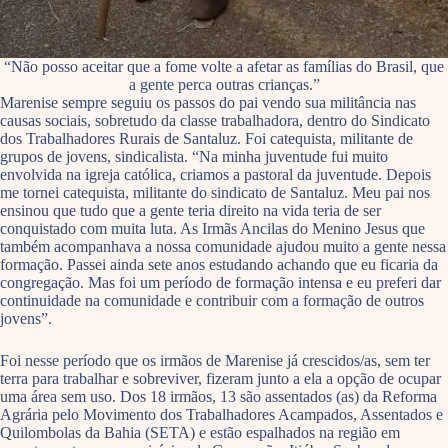
“Não posso aceitar que a fome volte a afetar as famílias do Brasil, que
a gente perca outras crianças.”
Marenise sempre seguiu os passos do pai vendo sua militância nas
causas sociais, sobretudo da classe trabalhadora, dentro do Sindicato
dos Trabalhadores Rurais de Santaluz. Foi catequista, militante de
grupos de jovens, sindicalista. “Na minha juventude fui muito
envolvida na igreja católica, criamos a pastoral da juventude. Depois
me tornei catequista, militante do sindicato de Santaluz. Meu pai nos
ensinou que tudo que a gente teria direito na vida teria de ser
conquistado com muita luta. As Irmãs Ancilas do Menino Jesus que
também acompanhava a nossa comunidade ajudou muito a gente nessa
formação. Passei ainda sete anos estudando achando que eu ficaria da
congregação. Mas foi um período de formação intensa e eu preferi dar
continuidade na comunidade e contribuir com a formação de outros
jovens”.
Foi nesse período que os irmãos de Marenise já crescidos/as, sem ter
terra para trabalhar e sobreviver, fizeram junto a ela a opção de ocupar
uma área sem uso. Dos 18 irmãos, 13 são assentados (as) da Reforma
Agrária pelo Movimento dos Trabalhadores Acampados, Assentados e
Quilombolas da Bahia (SETA) e estão espalhados na região em