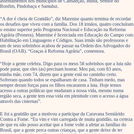
assentamentos nos municípios de Cansanção, Itiúba, Senhor do
Bonfim, Pindobaçu e Santaluz.
“A dor é cheia de Gratidão”, diz Marenise quanto termina de recordar
os desafios que viveu com a família. Dos 18 irmãos, quatro concluíram
o ensino superior pelo Programa Nacional e Educação na Reforma
Agrária (Pronera). Marenise é licenciada em Educação do Campo com
Habilitação em Linguagens e Códigos. Suas irmãs são professoras e
um de seus sobrinhos acabou de passar na Ordem dos Advogados do
Brasil (OAB). “Graças à Reforma Agrária”, comemora.
“Hoje a gente celebra. Digo para os meus 58 sobrinhos que a luta não
pode parar, que eles (as) precisam honrar. Meu pai, com 83 anos,
minha mãe, com 74, dizem que a gente está no caminho certo.
Sofreram quando todos se espalharam de casa. Tinham medo, mas
sempre deram forças para os filhos encararem a luta. Hoje temos
acesso a outras políticas que mudaram a nossa vida, mesmo numa
região seca, a gente tem essa vida em plenitude com o acesso a água
através das cisternas”.
E foi a gratidão que a motivou a participar da Caravana Semiárido
Contra a Fome. “Eu vim e vim carregada de muita gratidão, na certeza
de que eu não posso aceitar que a fome volte a afetar as famílias do
Brasil, que a gente perca outras crianças, que a gente deixe de ter