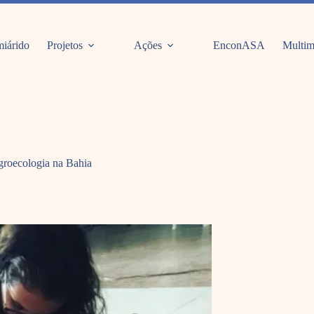
iárido
Projetos
Ações
EnconASA
Multim
groecologia na Bahia