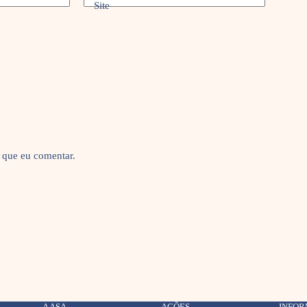
Site
 que eu comentar.
A ASA
AÇÕES
INFO