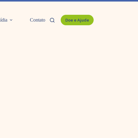
ídia
Contato
Doe e Ajude