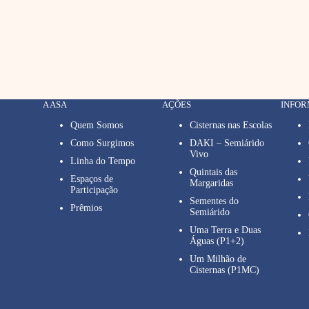
A ASA
AÇÕES
INFO
Quem Somos
Cisternas nas Escolas
Como Surgimos
DAKI – Semiárido
Vivo
Linha do Tempo
Quintais das
Espaços de
Margaridas
Participação
Sementes do
Prêmios
Semiárido
Uma Terra e Duas
Águas (P1+2)
Um Milhão de
Cisternas (P1MC)