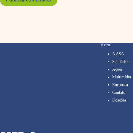
MENU
A ASA
Semiárido
Ações
Multimídia
Enconasa
Contato
Doações