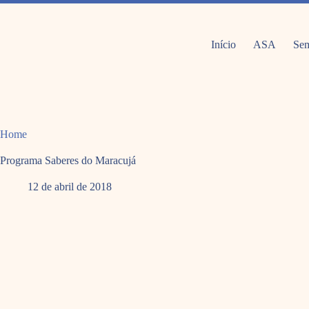
Pular
para
o
conteúdo
Início
ASA
Sem
Home
Programa Saberes do Maracujá
12 de abril de 2018