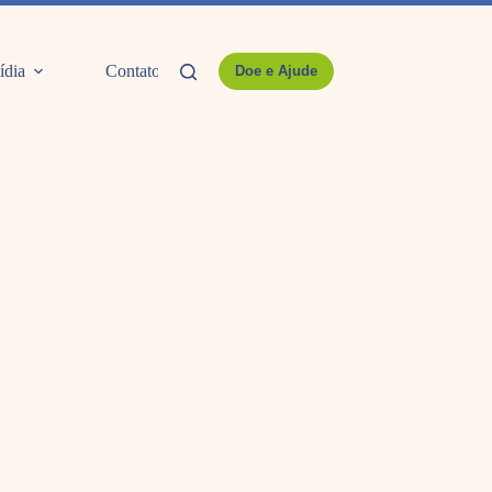
ídia
Contato
Doe e Ajude