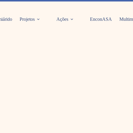
iárido
Projetos
Ações
EnconASA
Multim