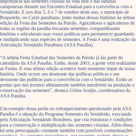
importância das sementes crioulas na vida dele e das famílias
camponesas durante um Encontro Estadual para a convivência com o
Semiárido. E nos dias 5, 6 e 7 de outubro deste ano, o município de
Boqueirão, no Cariri paraibano, junto muitas dessas histórias na sétima
edição da Festa das Sementes da Paixão. Agricultoras e agricultoras de
todas as regiões da paraíba trocaram sementes, compartilharam
histórias e articularam suas vozes políticas para permanecer guardando
e multiplicando suas espécies de sementes. A Festa é uma realização da
Articulação Semiárido Paraibano (ASA Paraíba).
“A sétima Festa Estadual das Sementes da Paixão já faz parte do
calendário da ASA Paraíba. Então, desde 2003, a gente vem realizando
as Festas. E essa sétima edição acontece num momento ímpar da nossa
história. Onde ocorre um desmonte das políticas públicas e um
desmonte das políticas para a convivência com o Semiárido. Então as
perdas que nós tivemos ultimamente também interferem na produção e
conservação das sementes”, destaca Glória Araújo, coordenadora da
ASA Paraíba.
Um exemplo dessa perda ou enfraquecimento questionado pela ASA
Paraíba é a situação do Programa Sementes do Semiárido, executado
pela Articulação Semiárido Brasileiro, que cria estruturas e condições
para a conservação e multiplicação das sementes crioulas. Além disso,
há uma preocupação constante também com possíveis contaminações
genéticas. As sementes transgênicas, por exemplo, podem alterar os