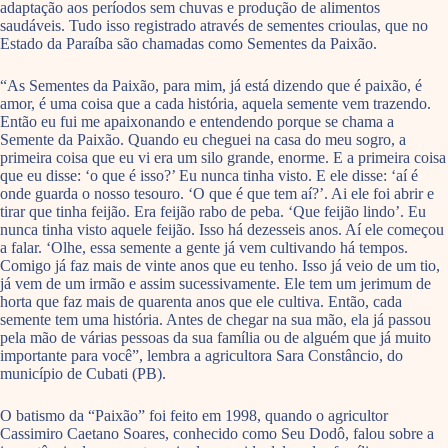
adaptação aos períodos sem chuvas e produção de alimentos
saudáveis. Tudo isso registrado através de sementes crioulas, que no
Estado da Paraíba são chamadas como Sementes da Paixão.
“As Sementes da Paixão, para mim, já está dizendo que é paixão, é
amor, é uma coisa que a cada história, aquela semente vem trazendo.
Então eu fui me apaixonando e entendendo porque se chama a
Semente da Paixão. Quando eu cheguei na casa do meu sogro, a
primeira coisa que eu vi era um silo grande, enorme. E a primeira coisa
que eu disse: ‘o que é isso?’ Eu nunca tinha visto. E ele disse: ‘aí é
onde guarda o nosso tesouro. ‘O que é que tem aí?’. Ai ele foi abrir e
tirar que tinha feijão. Era feijão rabo de peba. ‘Que feijão lindo’. Eu
nunca tinha visto aquele feijão. Isso há dezesseis anos. Aí ele começou
a falar. ‘Olhe, essa semente a gente já vem cultivando há tempos.
Comigo já faz mais de vinte anos que eu tenho. Isso já veio de um tio,
já vem de um irmão e assim sucessivamente. Ele tem um jerimum de
horta que faz mais de quarenta anos que ele cultiva. Então, cada
semente tem uma história. Antes de chegar na sua mão, ela já passou
pela mão de várias pessoas da sua família ou de alguém que já muito
importante para você”, lembra a agricultora Sara Constâncio, do
município de Cubati (PB).
O batismo da “Paixão” foi feito em 1998, quando o agricultor
Cassimiro Caetano Soares, conhecido como Seu Dodô, falou sobre a