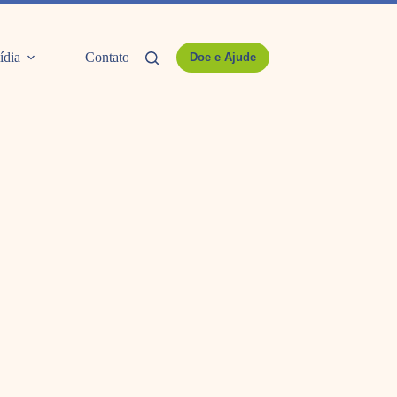
ídia
Contato
Doe e Ajude