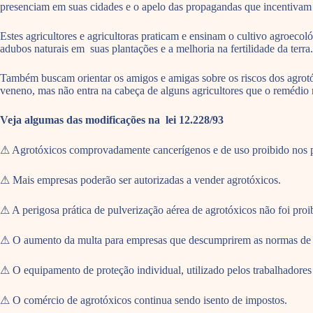
presenciam em suas cidades e o apelo das propagandas que incentivam o
Estes agricultores e agricultoras praticam e ensinam o cultivo agroec
adubos naturais em suas plantações e a melhoria na fertilidade da terra.
Também buscam orientar os amigos e amigas sobre os riscos dos agrot
veneno, mas não entra na cabeça de alguns agricultores que o remédio n
Veja algumas das modificações na lei 12.228/93
⚠ Agrotóxicos comprovadamente cancerígenos e de uso proibido nos pa
⚠ Mais empresas poderão ser autorizadas a vender agrotóxicos.
⚠ A perigosa prática de pulverização aérea de agrotóxicos não foi proib
⚠ O aumento da multa para empresas que descumprirem as normas de ap
⚠ O equipamento de proteção individual, utilizado pelos trabalhadores
⚠ O comércio de agrotóxicos continua sendo isento de impostos.