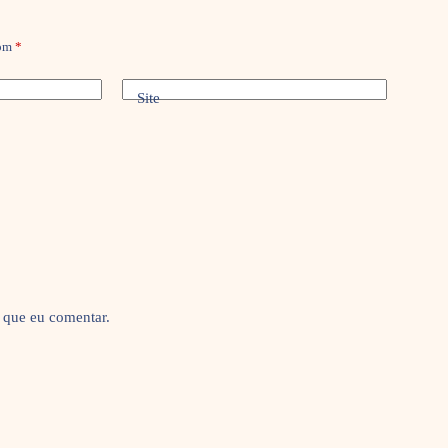
com
*
Site
 que eu comentar.