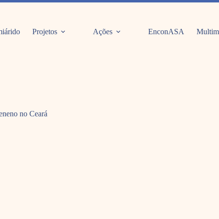
iárido
Projetos
Ações
EnconASA
Multim
 veneno no Ceará