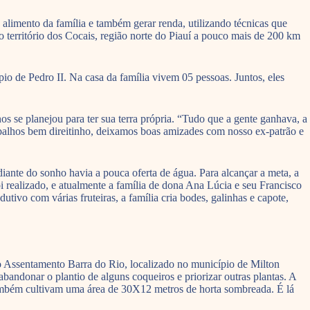
o alimento da família e também gerar renda, utilizando técnicas que
erritório dos Cocais, região norte do Piauí a pouco mais de 200 km
 de Pedro II. Na casa da família vivem 05 pessoas. Juntos, eles
os se planejou para ter sua terra própria. “Tudo que a gente ganhava, a
rabalhos bem direitinho, deixamos boas amizades com nosso ex-patrão e
iante do sonho havia a pouca oferta de água. Para alcançar a meta, a
 realizado, e atualmente a família de dona Ana Lúcia e seu Francisco
vo com várias fruteiras, a família cria bodes, galinhas e capote,
o Assentamento Barra do Rio, localizado no município de Milton
bandonar o plantio de alguns coqueiros e priorizar outras plantas. A
a também cultivam uma área de 30X12 metros de horta sombreada. É lá