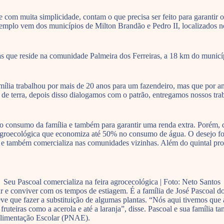
ue com muita simplicidade, contam o que precisa ser feito para garantir 
lo vem dos municípios de Milton Brandão e Pedro II, localizados no t
que reside na comunidade Palmeira dos Ferreiras, a 18 km do município
amília trabalhou por mais de 20 anos para um fazendeiro, mas que por an
s de terra, depois disso dialogamos com o patrão, entregamos nossos t
 o consumo da família e também para garantir uma renda extra. Porém, d
 agroecológica que economiza até 50% no consumo de água. O desejo foi
também comercializa nas comunidades vizinhas. Além do quintal produti
Seu Pascoal comercializa na feira agrocecológica | Foto: Neto Santos
 e conviver com os tempos de estiagem. É a família de José Pascoal d
ve que fazer a substituição de algumas plantas. “Nós aqui tivemos que a
fruteiras como a acerola e até a laranja”, disse. Pascoal e sua famíli
Alimentação Escolar (PNAE).