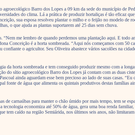
tio agroecológico Barro dos Lopes a 09 km da sede do município de Ped
sidades do clima. Lá a prática de produzir hortaliças é tão eficaz qu
nceição, sua esposa resolveu plantar o milho e o feijão no modelo de r
lhas, o que ajuda as plantas suportarem até 25 dias sem chuva.
o. “Nem me lembro de quando perdemos uma plantação aqui. E todo ano 
e dona Conceição é a horta sombreada. “Aqui nós começamos com 50 cant
u confiante o agricultor. Seu Oliveira abastece vários sacolões na cidad
logia da horta sombreada e tem conseguido produzir mesmo com a longa
ição do sítio agroecológico Barro dos Lopes já contam com as duas cis
scoal ainda aguardam esse bem precioso ao lado de suas casas. “Eu con
al fonte de água que alimenta os quintais produtivos destas famílias ai
as de carnaúbas para manter o chão úmido por mais tempo, tem se espal
a tecnologia economiza até 50% de água, gera uma boa renda familiar, e
e tem caído na região Semiárida, nos últimos seis anos, não limitaram 