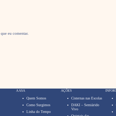
 que eu comentar.
A ASA
AÇÕES
INFO
Quem Somos
Cisternas nas Escolas
Como Surgimos
DAKI – Semiárido
Vivo
Linha do Tempo
Quintais das