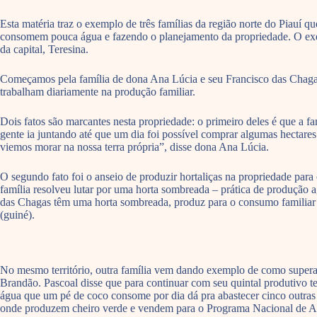
Esta matéria traz o exemplo de três famílias da região norte do Piauí q
consomem pouca água e fazendo o planejamento da propriedade. O exemp
da capital, Teresina.
Começamos pela família de dona Ana Lúcia e seu Francisco das Chagas 
trabalham diariamente na produção familiar.
Dois fatos são marcantes nesta propriedade: o primeiro deles é que a f
gente ia juntando até que um dia foi possível comprar algumas hectare
viemos morar na nossa terra própria”, disse dona Ana Lúcia.
O segundo fato foi o anseio de produzir hortaliças na propriedade para
família resolveu lutar por uma horta sombreada – prática de produção
das Chagas têm uma horta sombreada, produz para o consumo familiar e 
(guiné).
No mesmo território, outra família vem dando exemplo de como superar
Brandão. Pascoal disse que para continuar com seu quintal produtivo te
água que um pé de coco consome por dia dá pra abastecer cinco outras 
onde produzem cheiro verde e vendem para o Programa Nacional de 