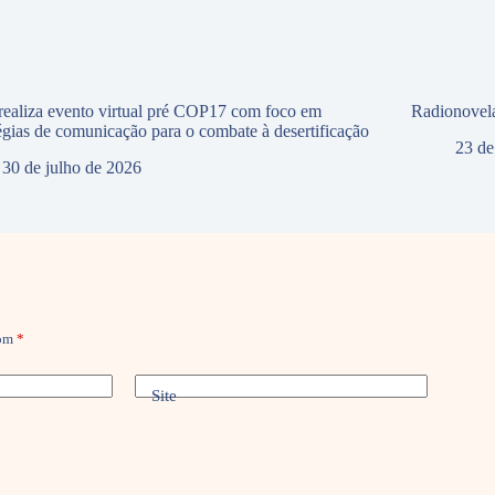
ealiza evento virtual pré COP17 com foco em
Radionovela
tégias de comunicação para o combate à desertificação
23 de
30 de julho de 2026
com
*
Site