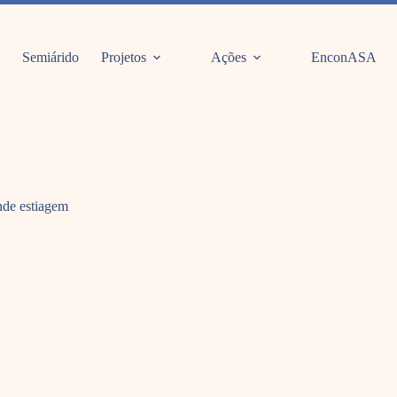
Semiárido
Projetos
Ações
EnconASA
nde estiagem