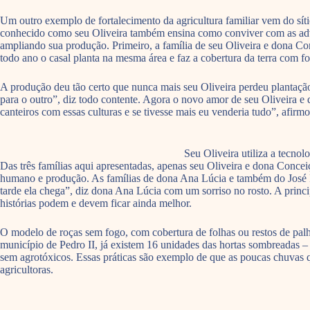
Um outro exemplo de fortalecimento da agricultura familiar vem do sí
conhecido como seu Oliveira também ensina como conviver com as adver
ampliando sua produção. Primeiro, a família de seu Oliveira e dona Co
todo ano o casal planta na mesma área e faz a cobertura da terra com fo
A produção deu tão certo que nunca mais seu Oliveira perdeu plantaçã
para o outro”, diz todo contente. Agora o novo amor de seu Oliveira 
canteiros com essas culturas e se tivesse mais eu venderia tudo”, afirmo
Seu Oliveira utiliza a tecno
Das três famílias aqui apresentadas, apenas seu Oliveira e dona Conce
humano e produção. As famílias de dona Ana Lúcia e também do José Pa
tarde ela chega”, diz dona Ana Lúcia com um sorriso no rosto. A princip
histórias podem e devem ficar ainda melhor.
O modelo de roças sem fogo, com cobertura de folhas ou restos de palh
município de Pedro II, já existem 16 unidades das hortas sombreadas – 
sem agrotóxicos. Essas práticas são exemplo de que as poucas chuvas qu
agricultoras.