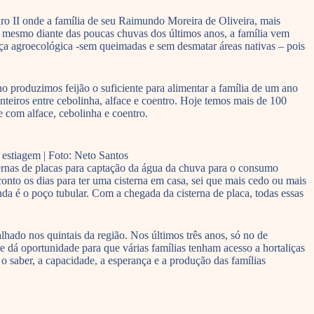
ro II onde a família de seu Raimundo Moreira de Oliveira, mais
e mesmo diante das poucas chuvas dos últimos anos, a família vem
oça agroecológica -sem queimadas e sem desmatar áreas nativas – pois
produzimos feijão o suficiente para alimentar a família de um ano
eiros entre cebolinha, alface e coentro. Hoje temos mais de 100
e com alface, cebolinha e coentro.
 estiagem | Foto: Neto Santos
ternas de placas para captação da água da chuva para o consumo
to os dias para ter uma cisterna em casa, sei que mais cedo ou mais
nda é o poço tubular. Com a chegada da cisterna de placa, todas essas
hado nos quintais da região. Nos últimos três anos, só no de
 dá oportunidade para que várias famílias tenham acesso a hortaliças
o saber, a capacidade, a esperança e a produção das famílias