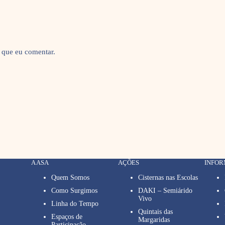
 que eu comentar.
A ASA
AÇÕES
INFO
Quem Somos
Cisternas nas Escolas
Como Surgimos
DAKI – Semiárido
Vivo
Linha do Tempo
Quintais das
Espaços de
Margaridas
Participação