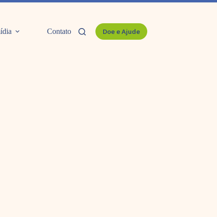
ídia
Contato
Doe e Ajude