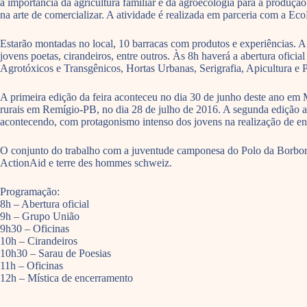
a importância da agricultura familiar e da agroecologia para a produç
na arte de comercializar. A atividade é realizada em parceria com a E
Estarão montadas no local, 10 barracas com produtos e experiências. A 
jovens poetas, cirandeiros, entre outros. Às 8h haverá a abertura ofici
Agrotóxicos e Transgênicos, Hortas Urbanas, Serigrafia, Apicultura e 
A primeira edição da feira aconteceu no dia 30 de junho deste ano em
rurais em Remígio-PB, no dia 28 de julho de 2016. A segunda edição
acontecendo, com protagonismo intenso dos jovens na realização de enco
O conjunto do trabalho com a juventude camponesa do Polo da Borbo
ActionAid e terre des hommes schweiz.
Programação:
8h – Abertura oficial
9h – Grupo União
9h30 – Oficinas
10h – Cirandeiros
10h30 – Sarau de Poesias
11h – Oficinas
12h – Mística de encerramento