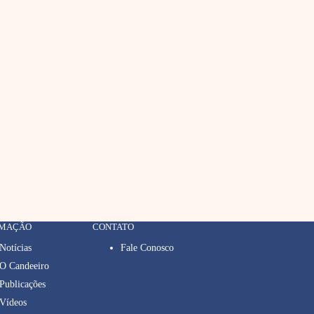
RMAÇÃO
CONTATO
Notícias
Fale Conosco
O Candeeiro
Publicações
Vídeos