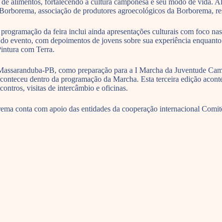
ão de alimentos, fortalecendo a cultura camponesa e seu modo de vida. 
coBorborema, associação de produtores agroecológicos da Borborema, res
programação da feira inclui ainda apresentações culturais com foco nas
al do evento, com depoimentos de jovens sobre sua experiência enquanto a
Pintura com Terra.
 Massaranduba-PB, como preparação para a I Marcha da Juventude Campo
 aconteceu dentro da programação da Marcha. Esta terceira edição ac
ntros, visitas de intercâmbio e oficinas.
rema conta com apoio das entidades da cooperação internacional Com