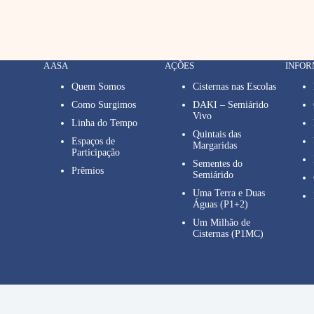
A ASA
AÇÕES
INFO
Quem Somos
Cisternas nas Escolas
Como Surgimos
DAKI – Semiárido
Vivo
Linha do Tempo
Quintais das
Espaços de
Margaridas
Participação
Sementes do
Prêmios
Semiárido
Uma Terra e Duas
Águas (P1+2)
Um Milhão de
Cisternas (P1MC)