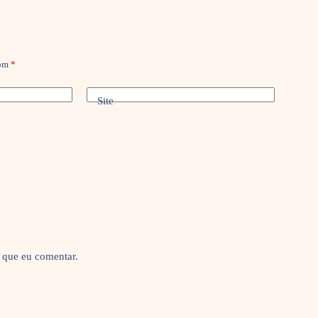
com
*
Site
 que eu comentar.