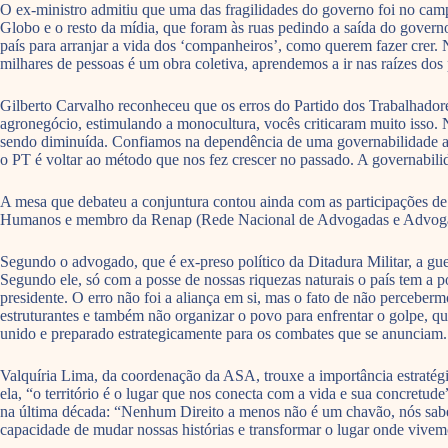
O ex-ministro admitiu que uma das fragilidades do governo foi no cam
Globo e o resto da mídia, que foram às ruas pedindo a saída do governo
país para arranjar a vida dos ‘companheiros’, como querem fazer crer.
milhares de pessoas é um obra coletiva, aprendemos a ir nas raízes dos
Gilberto Carvalho reconheceu que os erros do Partido dos Trabalhador
agronegócio, estimulando a monocultura, vocês criticaram muito isso. Nã
sendo diminuída. Confiamos na dependência de uma governabilidade a
o PT é voltar ao método que nos fez crescer no passado. A governabilida
A mesa que debateu a conjuntura contou ainda com as participações de
Humanos e membro da Renap (Rede Nacional de Advogadas e Advogados 
Segundo o advogado, que é ex-preso político da Ditadura Militar, a gu
Segundo ele, só com a posse de nossas riquezas naturais o país tem a 
presidente. O erro não foi a aliança em si, mas o fato de não perceber
estruturantes e também não organizar o povo para enfrentar o golpe, qu
unido e preparado estrategicamente para os combates que se anunciam.
Valquíria Lima, da coordenação da ASA, trouxe a importância estratég
ela, “o território é o lugar que nos conecta com a vida e sua concretud
na última década: “Nenhum Direito a menos não é um chavão, nós sabe
capacidade de mudar nossas histórias e transformar o lugar onde vive