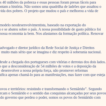
 40 milhões da pobreza e essas pessoas foram presas fáceis para
ontam a história. Não somos uma quadrilha de ladrões que assaltou o
 vida dos pobres. O projeto que mudou o país e melhorou a vida de
m modelo neodesenvolvimentista, baseado na exportação do
e se abateu sobre o país. A nossa possibilidade de gasto público foi
nossa economia ia bem. Nos afastamos da formação política. Renovar
vogado e diretor jurídico da Rede Social de Justiça e Direitos
to mais sério que se imagina e diz respeito à soberania nacional.
esde a chegada dos portugueses com vitórias e derrotas dos dois lados.
do que a desconsideração de 54 milhões de votos e a deposição da
de desenvolver a nossa própria força, não promover reformas
nifica apenas chamá-lo para as manifestações, mas fazer com que esteja
os e territórios: resistindo e transformando o Semiárido”. Segundo
 marcam o Semiárido e o sentido das conquistas alcançadas por seus povos
r do governo que perdeu o poder, somos os povos do Semiárido com