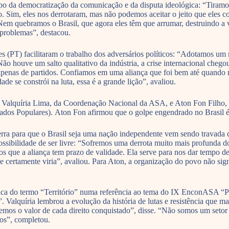
po da democratização da comunicação e da disputa ideológica: “Tiramos
. Sim, eles nos derrotaram, mas não podemos aceitar o jeito que eles c
 Nem quebramos o Brasil, que agora eles têm que arrumar, destruindo a
 problemas”, destacou.
es (PT) facilitaram o trabalho dos adversários políticos: “Adotamos u
o houve um salto qualitativo da indústria, a crise internacional chegou 
penas de partidos. Confiamos em uma aliança que foi bem até quando 
de se constrói na luta, essa é a grande lição”, avaliou.
 Valquíria Lima, da Coordenação Nacional da ASA, e Aton Fon Filho, ad
Populares). Aton Fon afirmou que o golpe engendrado no Brasil é mui
erra para que o Brasil seja uma nação independente vem sendo travada d
possibilidade de ser livre: “Sofremos uma derrota muito mais profunda 
mos que a aliança tem prazo de validade. Ela serve para nos dar tempo 
e certamente viria”, avaliou. Para Aton, a organização do povo não sig
ica do termo “Território” numa referência ao tema do IX EnconASA “Pov
e”. Valquíria lembrou a evolução da história de lutas e resistência que
mos o valor de cada direito conquistado”, disse. “Não somos um seto
mos”, completou.