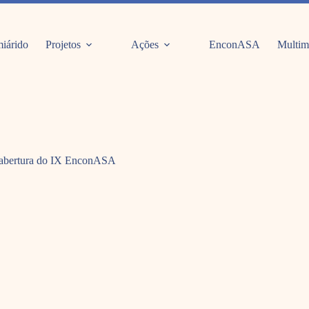
iárido
Projetos
Ações
EnconASA
Multim
a abertura do IX EnconASA