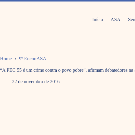
Pular
para
o
conteúdo
Início
ASA
Sem
Home
9º EnconASA
“A PEC 55 é um crime contra o povo pobre”, afirmam debatedores n
22 de novembro de 2016