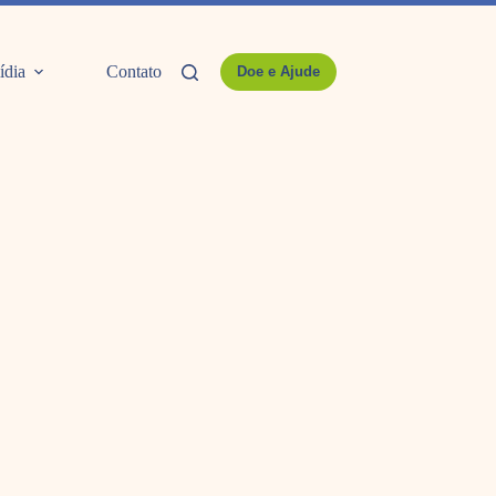
ídia
Contato
Doe e Ajude