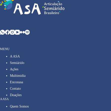
MENU
A ASA
Semiárido
Ações
Multimídia
Enconasa
Contato
Doações
A ASA
Quem Somos