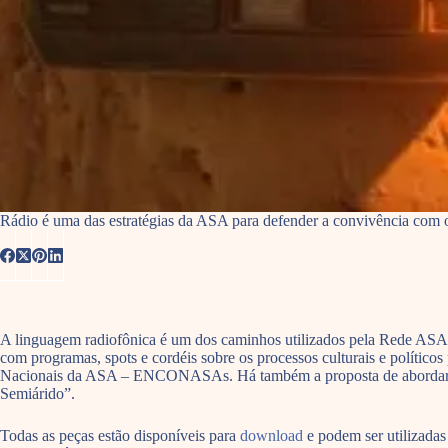
Rádio é uma das estratégias da ASA para defender a convivência com o
A linguagem radiofônica é um dos caminhos utilizados pela Rede ASA p
com programas, spots e cordéis sobre os processos culturais e político
Nacionais da ASA – ENCONASAs. Há também a proposta de abordar as ex
Semiárido”.
Todas as peças estão disponíveis para
download
e podem ser utilizadas