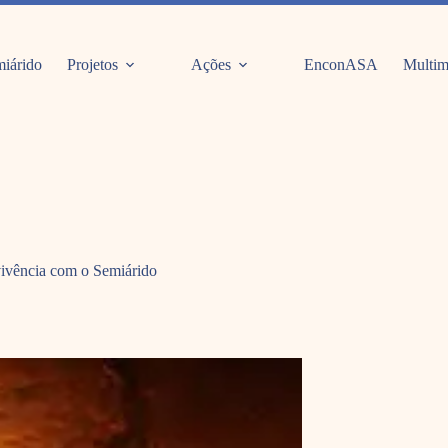
iárido
Projetos
Ações
EnconASA
Multim
vivência com o Semiárido