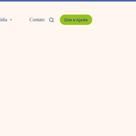
ídia
Contato
Doe e Ajude