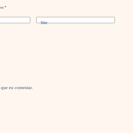
com
*
Site
 que eu comentar.