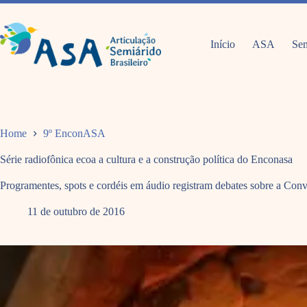
Pular
para
o
conteúdo
Início
ASA
Sem
Home
9º EnconASA
Série radiofônica ecoa a cultura e a construção política do Enconasa
Programentes, spots e cordéis em áudio registram debates sobre a Con
11 de outubro de 2016