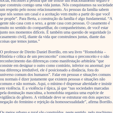
social, encontrei a pessoa que me trouxe um relacionamento seguro e
que construiu comigo uma vida juntas. Nós conquistamos na sociedade
um respeito pelo nosso relacionamento. As pessoas da família sabem
que nós somos um casal e a aceitação vem muito a partir do que você
se propõe”. Para Berta, a construção da família é algo fundamental. “A
gente não casa com o sexo, a gente casa com pessoas. O casamento é
muito no sentido do compartilhar, do companheirismo, de você estar
junto nos momentos difíceis. É também uma questão de seguridade [o
casamento civil], diante da vida que construímos juntas, diante das
coisas que temos juntas.”
O professor de Direito Daniel Borrillo, em seu livro “Homofobia –
História e crítica de um preconceito” conceitua o preconceito e o não
reconhecimento das diferenças como manifestação arbitrária “que
consiste em designar o outro como contrário, inferior ou anormal; por
sua diferença irredutível, ele é posicionado a distância, fora do
universo comum dos humanos”. Falar em pessoas e situações comuns
ou normais é dizer justamente que existem pessoas e situações não
comuns e não normais. Aqui, o mínimo é dispensar alteridade e insistir
em violência. E a violência é típica, já que “nas sociedades marcadas
pela dominação masculina, a homofobia organiza uma espécie de
vigilância do gênero. A virilidade deve se estruturar em dois aspectos:
negação do feminino e rejeição da homossexualidade”, afirma Borrillo.
Os meios urbano e rural são construídos, neste sentido, pelo machismo.