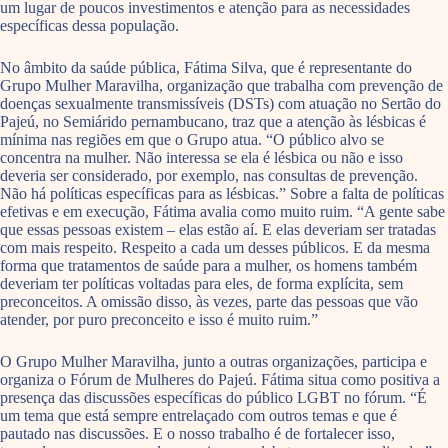
um lugar de poucos investimentos e atenção para as necessidades
específicas dessa população.
No âmbito da saúde pública, Fátima Silva, que é representante do
Grupo Mulher Maravilha, organização que trabalha com prevenção de
doenças sexualmente transmissíveis (DSTs) com atuação no Sertão do
Pajeú, no Semiárido pernambucano, traz que a atenção às lésbicas é
mínima nas regiões em que o Grupo atua. “O público alvo se
concentra na mulher. Não interessa se ela é lésbica ou não e isso
deveria ser considerado, por exemplo, nas consultas de prevenção.
Não há políticas específicas para as lésbicas.” Sobre a falta de políticas
efetivas e em execução, Fátima avalia como muito ruim. “A gente sabe
que essas pessoas existem – elas estão aí. E elas deveriam ser tratadas
com mais respeito. Respeito a cada um desses públicos. E da mesma
forma que tratamentos de saúde para a mulher, os homens também
deveriam ter políticas voltadas para eles, de forma explícita, sem
preconceitos. A omissão disso, às vezes, parte das pessoas que vão
atender, por puro preconceito e isso é muito ruim.”
O Grupo Mulher Maravilha, junto a outras organizações, participa e
organiza o Fórum de Mulheres do Pajeú. Fátima situa como positiva a
presença das discussões específicas do público LGBT no fórum. “É
um tema que está sempre entrelaçado com outros temas e que é
pautado nas discussões. E o nosso trabalho é de fortalecer isso,