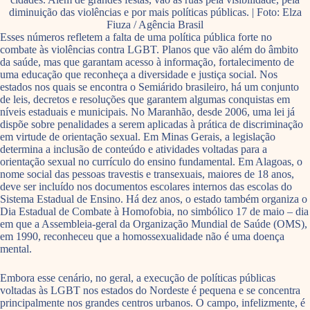
diminuição das violências e por mais políticas públicas. | Foto: Elza
Fiuza / Agência Brasil
Esses números refletem a falta de uma política pública forte no
combate às violências contra LGBT. Planos que vão além do âmbito
da saúde, mas que garantam acesso à informação, fortalecimento de
uma educação que reconheça a diversidade e justiça social. Nos
estados nos quais se encontra o Semiárido brasileiro, há um conjunto
de leis, decretos e resoluções que garantem algumas conquistas em
níveis estaduais e municipais. No Maranhão, desde 2006, uma lei já
dispõe sobre penalidades a serem aplicadas à prática de discriminação
em virtude de orientação sexual. Em Minas Gerais, a legislação
determina a inclusão de conteúdo e atividades voltadas para a
orientação sexual no currículo do ensino fundamental. Em Alagoas, o
nome social das pessoas travestis e transexuais, maiores de 18 anos,
deve ser incluído nos documentos escolares internos das escolas do
Sistema Estadual de Ensino. Há dez anos, o estado também organiza o
Dia Estadual de Combate à Homofobia, no simbólico 17 de maio – dia
em que a Assembleia-geral da Organização Mundial de Saúde (OMS),
em 1990, reconheceu que a homossexualidade não é uma doença
mental.
Embora esse cenário, no geral, a execução de políticas públicas
voltadas às LGBT nos estados do Nordeste é pequena e se concentra
principalmente nos grandes centros urbanos. O campo, infelizmente, é