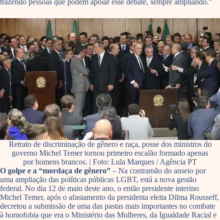
trazendo pessoas que podem apoiar esse debate, sempre ampliando.”
Retrato de discriminação de gênero e raça, posse dos ministros do
governo Michel Temer tornou primeiro escalão formado apenas
por homens brancos. | Foto: Lula Marques / Agência PT
O golpe e a “mordaça de gênero”
– Na contramão do anseio por
uma ampliação das políticas públicas LGBT, está a nova gestão
federal. No dia 12 de maio deste ano, o então presidente interino
Michel Temer, após o afastamento da presidenta eleita Dilma Rousseff,
decretou a submissão de uma das pastas mais importantes no combate
à homofobia que era o Ministério das Mulheres, da Igualdade Racial e