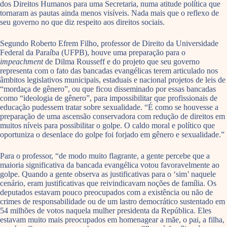
dos Direitos Humanos para uma Secretaria, numa atitude política que
tornaram as pautas ainda menos visíveis. Nada mais que o reflexo de
seu governo no que diz respeito aos direitos sociais.
Segundo Roberto Efrem Filho, professor de Direito da Universidade
Federal da Paraíba (UFPB), houve uma preparação para o
impeachment
de Dilma Rousseff e do projeto que seu governo
representa com o fato das bancadas evangélicas terem articulado nos
âmbitos legislativos municipais, estaduais e nacional projetos de leis de
“mordaça de gênero”, ou que ficou disseminado por essas bancadas
como “ideologia de gênero”, para impossibilitar que profissionais de
educação pudessem tratar sobre sexualidade. “É como se houvesse a
preparação de uma ascensão conservadora com redução de direitos em
muitos níveis para possibilitar o golpe. O caldo moral e político que
oportuniza o desenlace do golpe foi forjado em gênero e sexualidade.”
Para o professor, “de modo muito flagrante, a gente percebe que a
maioria significativa da bancada evangélica votou favoravelmente ao
golpe. Quando a gente observa as justificativas para o ‘sim’ naquele
cenário, eram justificativas que reivindicavam noções de família. Os
deputados estavam pouco preocupados com a existência ou não de
crimes de responsabilidade ou de um lastro democrático sustentado em
54 milhões de votos naquela mulher presidenta da República. Eles
estavam muito mais preocupados em homenagear a mãe, o pai, a filha,