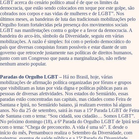
LGBT acerca do cenário político atual é de que os limites da
democracia, que estão sendo colocados em xeque por este golpe, são
cobrados nos corpos e nas vidas de mulheres e de LGBT”. Nos
últimos meses, as bandeiras de luta das tradicionais mobilizações pelo
Orgulho foram fortalecidas pela presença dos movimentos sociais
LGBT nas manifestações contra o golpe e a favor da democracia. A
bandeira do arco-íris, símbolo da Diversidade, seguiu em várias
mobilizações. A razão é simples: foi com o período democrático do
país que diversas conquistas foram possíveis e estar diante de um
governo que retrocede justamente nas políticas de direitos humanos,
junto com um Congresso que pauta a marginalização, não reflete
nenhum anseio popular.
Paradas do Orgulho LGBT –
Há no Brasil, hoje, várias
mobilizações de afirmação política organizadas por fóruns e grupos
que visibilizam as lutas por vida digna e políticas públicas para as
pessoas de diversas afetividades. Nos estados do Semiárido, essas
paradas estão concentradas nas capitais, mas cidades como Feira de
Santana e Ipirá, no Semiárido baiano, já realizam eventos há alguns
anos. No dia 25 de setembro, sairá às ruas a 15ª Parada LGBT de Feira
de Santana com o tema: “Sou cidadã, sou cidadão… Somos LGBT”.
No próximo domingo (18), a 6ª Parada do Orgulho LGBT de Ipirá terá
com o tema: “Chega de preconceito. A vida é uma só”. E desde o
início do mês, Pernambuco realiza o Setembro da Diversidade, com
palestras, eventos de saúde pública e a 15ª Parada da Diversidade