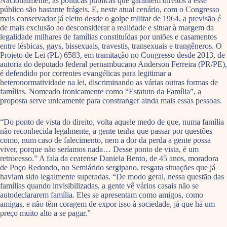
Nacionalmente, as políticas públicas que garantem direitos a esse
público são bastante frágeis. E, neste atual cenário, com o Congresso
mais conservador já eleito desde o golpe militar de 1964, a previsão é
de mais exclusão ao desconsiderar a realidade e situar à margem da
legalidade milhares de famílias constituídas por uniões e casamentos
entre lésbicas, gays, bissexuais, travestis, transexuais e trangêneros. O
Projeto de Lei (PL) 6583, em tramitação no Congresso desde 2013, de
autoria do deputado federal pernambucano Anderson Ferreira (PR/PE),
é defendido por correntes evangélicas para legitimar a
heteronormatividade na lei, discriminando as várias outras formas de
famílias. Nomeado ironicamente como “Estatuto da Família”, a
proposta serve unicamente para constranger ainda mais essas pessoas.
“Do ponto de vista do direito, volta aquele medo de que, numa família
não reconhecida legalmente, a gente tenha que passar por questões
como, num caso de falecimento, nem a dor da perda a gente possa
viver, porque não seríamos nada… Desse ponto de vista, é um
retrocesso.” A fala da cearense Daniela Bento, de 45 anos, moradora
de Poço Redondo, no Semiárido sergipano, resgata situações que já
haviam sido legalmente superadas. “De modo geral, nessa questão das
famílias quando invisibilizadas, a gente vê vários casais não se
autodeclararem família. Eles se apresentam como amigos, como
amigas, e não têm coragem de expor isso à sociedade, já que há um
preço muito alto a se pagar.”