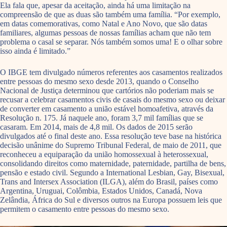
Ela fala que, apesar da aceitação, ainda há uma limitação na
compreensão de que as duas são também uma família. “Por exemplo,
em datas comemorativas, como Natal e Ano Novo, que são datas
familiares, algumas pessoas de nossas famílias acham que não tem
problema o casal se separar. Nós também somos uma! E o olhar sobre
isso ainda é limitado.”
O IBGE tem divulgado números referentes aos casamentos realizados
entre pessoas do mesmo sexo desde 2013, quando o Conselho
Nacional de Justiça determinou que cartórios não poderiam mais se
recusar a celebrar casamentos civis de casais do mesmo sexo ou deixar
de converter em casamento a união estável homoafetiva, através da
Resolução n. 175. Já naquele ano, foram 3,7 mil famílias que se
casaram. Em 2014, mais de 4,8 mil. Os dados de 2015 serão
divulgados até o final deste ano. Essa resolução teve base na histórica
decisão unânime do Supremo Tribunal Federal, de maio de 2011, que
reconheceu a equiparação da união homossexual à heterossexual,
consolidando direitos como maternidade, paternidade, partilha de bens,
pensão e estado civil. Segundo a International Lesbian, Gay, Bisexual,
Trans and Intersex Association (ILGA), além do Brasil, países como
Argentina, Uruguai, Colômbia, Estados Unidos, Canadá, Nova
Zelândia, África do Sul e diversos outros na Europa possuem leis que
permitem o casamento entre pessoas do mesmo sexo.