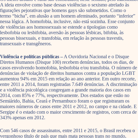
A ideia envolve como base dessas violências o sexismo atrelado às
figurações pejorativas que homens gays são submetidos. Como o
termo “bicha”, em alusão a um homem afeminado, portanto “inferior”
nessa lógica. A homofobia, inclusive, não está sozinha. Esse conjunto
de violências aos homossexuais se estende a tipologias como
lesbofobia ou lesbifobia, aversão às pessoas lésbicas, bifobia, às
pessoas bissexuais, e transfobia, em relação às pessoas travestis,
transexuais e transgêneros.
Violência e políticas públicas –
A Ouvidoria Nacional e o Disque
Diretos Humanos (Disque 100) recebem denúncias, todos os dias, de
casos envolvendo homofobia, lesbofobia e/ou transfobia. O número de
denúncias de violação de direitos humanos contra a população LGBT
aumentou 94% em 2015 em relação ao ano anterior. Em outro recorte,
entre 2011 a 2014, foram registradas 7.649 denúncias. A discriminação
e a violência psicológica congregam a grande maioria dos casos em
2014, com 85% e 77%, respectivamente. Dos estados que estão no
Semiárido, Bahia, Ceará e Pernambuco foram o que registraram os
maiores números de casos entre 2011 e 2012, no campo e na cidade. E
Sergipe é o estado com o maior crescimento de registros, com cerca de
343% apenas em 2012.
Com 546 casos de assassinatos, entre 2011 e 2015, o Brasil recebeu o
vergonhoso título de país que mais mata pessoas trans no mundo,