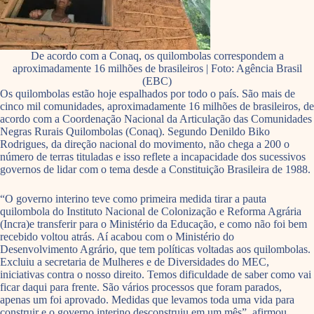
De acordo com a Conaq, os quilombolas correspondem a
aproximadamente 16 milhões de brasileiros | Foto: Agência Brasil
(EBC)
Os quilombolas estão hoje espalhados por todo o país. São mais de
cinco mil comunidades, aproximadamente 16 milhões de brasileiros, de
acordo com a Coordenação Nacional da Articulação das Comunidades
Negras Rurais Quilombolas (Conaq). Segundo Denildo Biko
Rodrigues, da direção nacional do movimento, não chega a 200 o
número de terras tituladas e isso reflete a incapacidade dos sucessivos
governos de lidar com o tema desde a Constituição Brasileira de 1988.
“O governo interino teve como primeira medida tirar a pauta
quilombola do Instituto Nacional de Colonização e Reforma Agrária
(Incra)e transferir para o Ministério da Educação, e como não foi bem
recebido voltou atrás. Aí acabou com o Ministério do
Desenvolvimento Agrário, que tem políticas voltadas aos quilombolas.
Excluiu a secretaria de Mulheres e de Diversidades do MEC,
iniciativas contra o nosso direito. Temos dificuldade de saber como vai
ficar daqui para frente. São vários processos que foram parados,
apenas um foi aprovado. Medidas que levamos toda uma vida para
construir e o governo interino desconstruiu em um mês”, afirmou.