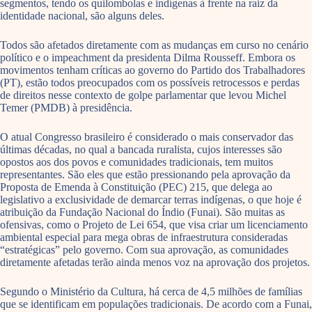
segmentos, tendo os quilombolas e indígenas à frente na raiz da
identidade nacional, são alguns deles.
Todos são afetados diretamente com as mudanças em curso no cenário
político e o impeachment da presidenta Dilma Rousseff. Embora os
movimentos tenham críticas ao governo do Partido dos Trabalhadores
(PT), estão todos preocupados com os possíveis retrocessos e perdas
de direitos nesse contexto de golpe parlamentar que levou Michel
Temer (PMDB) à presidência.
O atual Congresso brasileiro é considerado o mais conservador das
últimas décadas, no qual a bancada ruralista, cujos interesses são
opostos aos dos povos e comunidades tradicionais, tem muitos
representantes. São eles que estão pressionando pela aprovação da
Proposta de Emenda à Constituição (PEC) 215, que delega ao
legislativo a exclusividade de demarcar terras indígenas, o que hoje é
atribuição da Fundação Nacional do Índio (Funai). São muitas as
ofensivas, como o Projeto de Lei 654, que visa criar um licenciamento
ambiental especial para mega obras de infraestrutura consideradas
“estratégicas” pelo governo. Com sua aprovação, as comunidades
diretamente afetadas terão ainda menos voz na aprovação dos projetos.
Segundo o Ministério da Cultura, há cerca de 4,5 milhões de famílias
que se identificam em populações tradicionais. De acordo com a Funai,