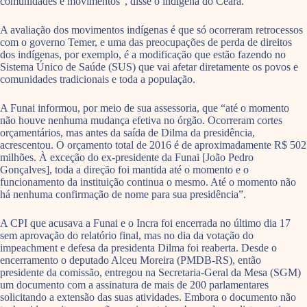
comunidades e movimentos”, disse o indígena do Ceará.
A avaliação dos movimentos indígenas é que só ocorreram retrocessos
com o governo Temer, e uma das preocupações de perda de direitos
dos indígenas, por exemplo, é a modificação que estão fazendo no
Sistema Único de Saúde (SUS) que vai afetar diretamente os povos e
comunidades tradicionais e toda a população.
A Funai informou, por meio de sua assessoria, que “até o momento
não houve nenhuma mudança efetiva no órgão. Ocorreram cortes
orçamentários, mas antes da saída de Dilma da presidência,
acrescentou. O orçamento total de 2016 é de aproximadamente R$ 502
milhões. À exceção do ex-presidente da Funai [João Pedro
Gonçalves], toda a direção foi mantida até o momento e o
funcionamento da instituição continua o mesmo. Até o momento não
há nenhuma confirmação de nome para sua presidência”.
A CPI que acusava a Funai e o Incra foi encerrada no último dia 17
sem aprovação do relatório final, mas no dia da votação do
impeachment e defesa da presidenta Dilma foi reaberta. Desde o
encerramento o deputado Alceu Moreira (PMDB-RS), então
presidente da comissão, entregou na Secretaria-Geral da Mesa (SGM)
um documento com a assinatura de mais de 200 parlamentares
solicitando a extensão das suas atividades. Embora o documento não