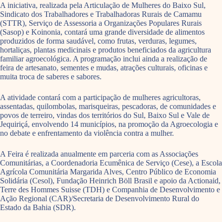
A iniciativa, realizada pela Articulação de Mulheres do Baixo Sul,
Sindicato dos Trabalhadores e Trabalhadoras Rurais de Camamu
(STTR), Serviço de Assessoria a Organizações Populares Rurais
(Sasop) e Koinonia, contará uma grande diversidade de alimentos
produzidos de forma saudável, como frutas, verduras, legumes,
hortaliças, plantas medicinais e produtos beneficiados da agricultura
familiar agroecológica. A programação inclui ainda a realização de
feira de artesanato, sementes e mudas, atrações culturais, oficinas e
muita troca de saberes e sabores.
A atividade contará com a participação de mulheres agricultoras,
assentadas, quilombolas, marisqueiras, pescadoras, de comunidades e
povos de terreiro, vindas dos territórios do Sul, Baixo Sul e Vale de
Jequiriçá, envolvendo 14 municípios, na promoção da Agroecologia e
no debate e enfrentamento da violência contra a mulher.
A Feira é realizada anualmente em parceria com as Associações
Comunitárias, a Coordenadoria Ecumênica de Serviço (Cese), a Escola
Agrícola Comunitária Margarida Alves, Centro Público de Economia
Solidária (Cesol), Fundação Heinrich Böll Brasil e apoio da Actionaid,
Terre des Hommes Suisse (TDH) e Companhia de Desenvolvimento e
Ação Regional (CAR)/Secretaria de Desenvolvimento Rural do
Estado da Bahia (SDR).