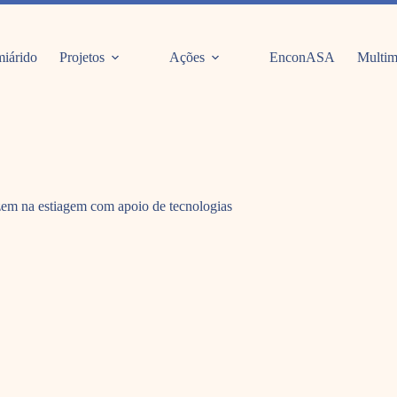
iárido
Projetos
Ações
EnconASA
Multim
uzem na estiagem com apoio de tecnologias