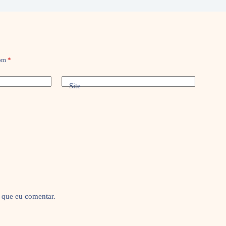
com
*
Site
 que eu comentar.