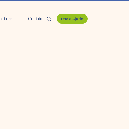
ídia
Contato
Doe e Ajude