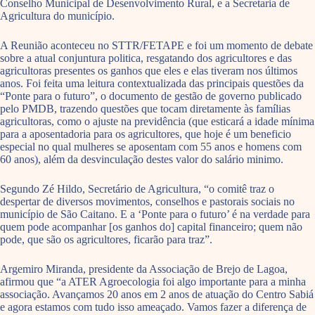
Conselho Municipal de Desenvolvimento Rural, e a Secretaria de
Agricultura do município.
A Reunião aconteceu no STTR/FETAPE e foi um momento de debate
sobre a atual conjuntura politica, resgatando dos agricultores e das
agricultoras presentes os ganhos que eles e elas tiveram nos últimos
anos. Foi feita uma leitura contextualizada das principais questões da
“Ponte para o futuro”, o documento de gestão de governo publicado
pelo PMDB, trazendo questões que tocam diretamente às famílias
agricultoras, como o ajuste na previdência (que esticará a idade mínima
para a aposentadoria para os agricultores, que hoje é um beneficio
especial no qual mulheres se aposentam com 55 anos e homens com
60 anos), além da desvinculação destes valor do salário minimo.
Segundo Zé Hildo, Secretário de Agricultura, “o comitê traz o
despertar de diversos movimentos, conselhos e pastorais sociais no
município de São Caitano. E a ‘Ponte para o futuro’ é na verdade para
quem pode acompanhar [os ganhos do] capital financeiro; quem não
pode, que são os agricultores, ficarão para traz”.
Argemiro Miranda, presidente da Associação de Brejo de Lagoa,
afirmou que “a ATER Agroecologia foi algo importante para a minha
associação. Avançamos 20 anos em 2 anos de atuação do Centro Sabiá
e agora estamos com tudo isso ameaçado. Vamos fazer a diferença de