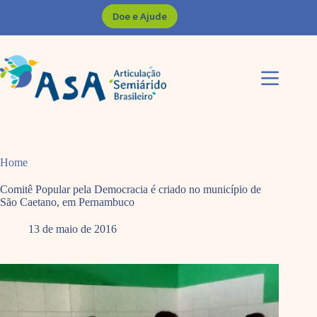
Pular
Doe e Ajude
para
o
conteúdo
Home
Comitê Popular pela Democracia é criado no município de
São Caetano, em Pernambuco
13 de maio de 2016