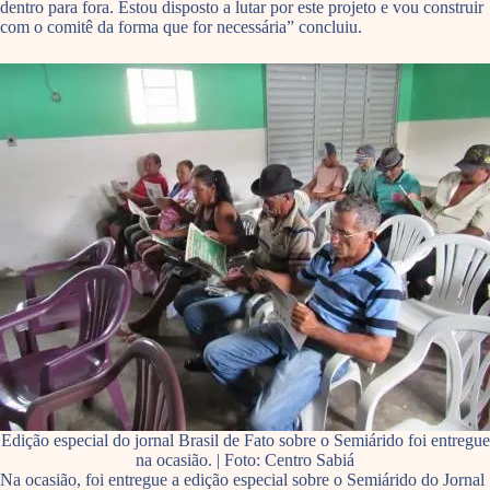
dentro para fora. Estou disposto a lutar por este projeto e vou construir
com o comitê da forma que for necessária” concluiu.
Edição especial do jornal Brasil de Fato sobre o Semiárido foi entregue
na ocasião. | Foto: Centro Sabiá
Na ocasião, foi entregue a edição especial sobre o Semiárido do Jornal