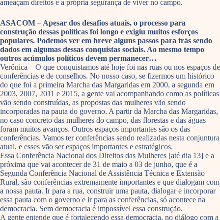
ameaçam direitos e a própria segurança de viver no campo.
ASACOM – Apesar dos desafios atuais, o processo para
construção dessas políticas foi longo e exigiu muitos esforços
populares. Podemos ver em breve alguns passos para trás sendo
dados em algumas dessas conquistas sociais. Ao mesmo tempo
outros acúmulos políticos devem permanecer…
Verônica – O que conquistamos até hoje foi nas ruas ou nos espaços de
conferências e de conselhos. No nosso caso, se fizermos um histórico
do que foi a primeira Marcha das Margaridas em 2000, a segunda em
2003, 2007, 2011 e 2015, a gente vai acompanhando como as políticas
vão sendo construídas, as propostas das mulheres vão sendo
incorporadas na pauta do governo. A partir da Marcha das Margaridas,
no caso concreto das mulheres do campo, das florestas e das águas
foram muitos avanços. Outros espaços importantes são os das
conferências. Vamos ter conferências sendo realizadas nesta conjuntura
atual, e esses vão ser espaços importantes e estratégicos.
Essa Conferência Nacional dos Direitos das Mulheres [até dia 13] e a
próxima que vai acontecer de 31 de maio a 03 de junho, que é a
Segunda Conferência Nacional de Assistência Técnica e Extensão
Rural, são conferências extremamente importantes e que dialogam com
a nossa pauta. Ir para a rua, construir uma pauta, dialogar e incorporar
essa pauta com o governo e ir para as conferências, só acontece na
democracia. Sem democracia é impossível essa construção.
A gente entende que é fortalecendo essa democracia, no diálogo com a