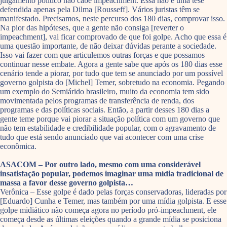
julgamento político não cabe impeachment. Essa não é uma tese
defendida apenas pela Dilma [Rousseff]. Vários juristas têm se
manifestado. Precisamos, neste percurso dos 180 dias, comprovar isso.
Na pior das hipóteses, que a gente não consiga [reverter o
impeachment], vai ficar comprovado de que foi golpe. Acho que essa é
uma questão importante, de não deixar dúvidas perante a sociedade.
Isso vai fazer com que articulemos outras forças e que possamos
continuar nesse embate. Agora a gente sabe que após os 180 dias esse
cenário tende a piorar, por tudo que tem se anunciado por um possível
governo golpista do [Michel] Temer, sobretudo na economia. Pegando
um exemplo do Semiárido brasileiro, muito da economia tem sido
movimentada pelos programas de transferência de renda, dos
programas e das políticas sociais. Então, a partir desses 180 dias a
gente teme porque vai piorar a situação política com um governo que
não tem estabilidade e credibilidade popular, com o agravamento de
tudo que está sendo anunciado que vai acontecer com uma crise
econômica.
ASACOM – Por outro lado, mesmo com uma considerável
insatisfação popular, podemos imaginar uma mídia tradicional de
massa a favor desse governo golpista…
Verônica – Esse golpe é dado pelas forças conservadoras, lideradas por
[Eduardo] Cunha e Temer, mas também por uma mídia golpista. E esse
golpe midiático não começa agora no período pró-impeachment, ele
começa desde as últimas eleições quando a grande mídia se posiciona