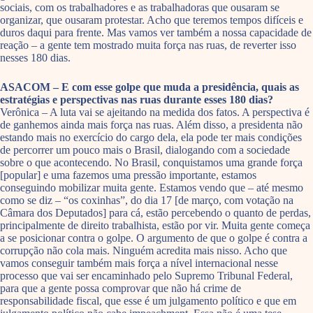
sociais, com os trabalhadores e as trabalhadoras que ousaram se
organizar, que ousaram protestar. Acho que teremos tempos difíceis e
duros daqui para frente. Mas vamos ver também a nossa capacidade de
reação – a gente tem mostrado muita força nas ruas, de reverter isso
nesses 180 dias.
ASACOM – E com esse golpe que muda a presidência, quais as
estratégias e perspectivas nas ruas durante esses 180 dias?
Verônica – A luta vai se ajeitando na medida dos fatos. A perspectiva é
de ganhemos ainda mais força nas ruas. Além disso, a presidenta não
estando mais no exercício do cargo dela, ela pode ter mais condições
de percorrer um pouco mais o Brasil, dialogando com a sociedade
sobre o que acontecendo. No Brasil, conquistamos uma grande força
[popular] e uma fazemos uma pressão importante, estamos
conseguindo mobilizar muita gente. Estamos vendo que – até mesmo
como se diz – “os coxinhas”, do dia 17 [de março, com votação na
Câmara dos Deputados] para cá, estão percebendo o quanto de perdas,
principalmente de direito trabalhista, estão por vir. Muita gente começa
a se posicionar contra o golpe. O argumento de que o golpe é contra a
corrupção não cola mais. Ninguém acredita mais nisso. Acho que
vamos conseguir também mais força a nível internacional nesse
processo que vai ser encaminhado pelo Supremo Tribunal Federal,
para que a gente possa comprovar que não há crime de
responsabilidade fiscal, que esse é um julgamento político e que em