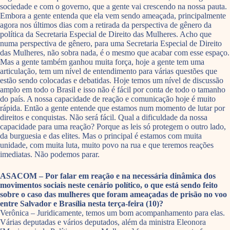
sociedade e com o governo, que a gente vai crescendo na nossa pauta.
Embora a gente entenda que ela vem sendo ameaçada, principalmente
agora nos últimos dias com a retirada da perspectiva de gênero da
política da Secretaria Especial de Direito das Mulheres. Acho que
numa perspectiva de gênero, para uma Secretaria Especial de Direito
das Mulheres, não sobra nada, é o mesmo que acabar com esse espaço.
Mas a gente também ganhou muita força, hoje a gente tem uma
articulação, tem um nível de entendimento para várias questões que
estão sendo colocadas e debatidas. Hoje temos um nível de discussão
amplo em todo o Brasil e isso não é fácil por conta de todo o tamanho
do país. A nossa capacidade de reação e comunicação hoje é muito
rápida. Então a gente entende que estamos num momento de lutar por
direitos e conquistas. Não será fácil. Qual a dificuldade da nossa
capacidade para uma reação? Porque as leis só protegem o outro lado,
da burguesia e das elites. Mas o principal é estamos com muita
unidade, com muita luta, muito povo na rua e que teremos reações
imediatas. Não podemos parar.
ASACOM – Por falar em reação e na necessária dinâmica dos
movimentos sociais neste cenário político, o que está sendo feito
sobre o caso das mulheres que foram ameaçadas de prisão no voo
entre Salvador e Brasília nesta terça-feira (10)?
Verônica – Juridicamente, temos um bom acompanhamento para elas.
Várias deputadas e vários deputados, além da ministra Eleonora