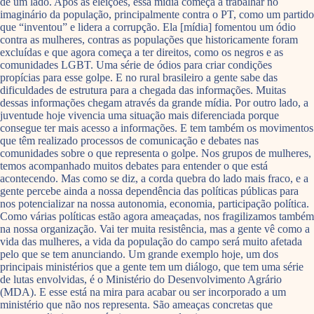
de um lado. Após as eleições, essa mídia começa a trabalhar no
imaginário da população, principalmente contra o PT, como um partido
que “inventou” e lidera a corrupção. Ela [mídia] fomentou um ódio
contra as mulheres, contras as populações que historicamente foram
excluídas e que agora começa a ter direitos, como os negros e as
comunidades LGBT. Uma série de ódios para criar condições
propícias para esse golpe. E no rural brasileiro a gente sabe das
dificuldades de estrutura para a chegada das informações. Muitas
dessas informações chegam através da grande mídia. Por outro lado, a
juventude hoje vivencia uma situação mais diferenciada porque
consegue ter mais acesso a informações. E tem também os movimentos
que têm realizado processos de comunicação e debates nas
comunidades sobre o que representa o golpe. Nos grupos de mulheres,
temos acompanhado muitos debates para entender o que está
acontecendo. Mas como se diz, a corda quebra do lado mais fraco, e a
gente percebe ainda a nossa dependência das políticas públicas para
nos potencializar na nossa autonomia, economia, participação política.
Como várias políticas estão agora ameaçadas, nos fragilizamos também
na nossa organização. Vai ter muita resistência, mas a gente vê como a
vida das mulheres, a vida da população do campo será muito afetada
pelo que se tem anunciando. Um grande exemplo hoje, um dos
principais ministérios que a gente tem um diálogo, que tem uma série
de lutas envolvidas, é o Ministério do Desenvolvimento Agrário
(MDA). E esse está na mira para acabar ou ser incorporado a um
ministério que não nos representa. São ameaças concretas que