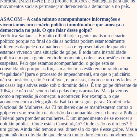
Nordeste (MMTR-NE). Ela propõe reflexões e estratégias para que os
movimentos sociais permaneçam defendendo a democracia no país.
ASACOM – A cada minuto acompanhamos informações e
vivenciamos um cenário político tumultuado e que ameaça a
democracia no país. O que falar desse golpe?
Verônica Santana – É muito difícil hoje a gente analisar o cenário
político porque no final do dia as notícias podem estar totalmente
diferentes daquele do amanhecer. Isso é representativo de quando
estamos vivendo uma situação de golpe. É toda uma instabilidade
política em que a gente, em todo momento, coloca as questões como
suspeitas. Pelo que estamos acompanhando, o golpe está se
consolidando porque as forças reacionárias estão encontrando uma
“legalidade” [para o processo de impeachment], em que o judiciário
não se posiciona, não é confiável, e, por isso, favorece um dos lados, e
as casas legislativas estão sob o domínio delas. É um golpe diferente de
1964, ele não está sendo dado pelas forças armadas. Mas já vemos
como a repressão já começou a acontecer. Por exemplo, o que
aconteceu com a delegação da Bahia que seguia para a Conferência
Nacional de Mulheres. As 73 mulheres que se manifestarem contra o
golpe em voo resultou na decisão da companhia aérea chamar a Polícia
Federal para prender as mulheres. É um impedimento de se exercer a
opinião pública. Onde está a Constituição? Onde estão os direitos? É
um golpe. Ainda não temos a real dimensão do que é esse golpe. Mas a
gente não tem dúvida de que ele será muito duro com os movimentos