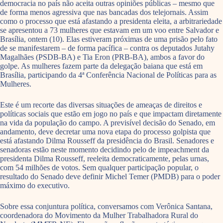
democracia no país não aceita outras opiniões públicas – mesmo que
de forma menos agressiva que nas bancadas dos telejornais. Assim
como o processo que está afastando a presidenta eleita, a arbitrariedade
se apresentou a 73 mulheres que estavam em um voo entre Salvador e
Brasília, ontem (10). Elas estiveram próximas de uma prisão pelo fato
de se manifestarem – de forma pacífica – contra os deputados Jutahy
Magalhães (PSDB-BA) e Tia Eron (PRB-BA), ambos a favor do
golpe. As mulheres fazem parte da delegação baiana que está em
Brasília, participando da 4ª Conferência Nacional de Políticas para as
Mulheres.
Este é um recorte das diversas situações de ameaças de direitos e
políticas sociais que estão em jogo no país e que impactam diretamente
na vida da população do campo. A previsível decisão do Senado, em
andamento, deve decretar uma nova etapa do processo golpista que
está afastando Dilma Rousseff da presidência do Brasil. Senadores e
senadoras estão neste momento decidindo pelo de impeachment da
presidenta Dilma Rousseff, reeleita democraticamente, pelas urnas,
com 54 milhões de votos. Sem qualquer participação popular, o
resultado do Senado deve definir Michel Temer (PMDB) para o poder
máximo do executivo.
Sobre essa conjuntura política, conversamos com Verônica Santana,
coordenadora do Movimento da Mulher Trabalhadora Rural do