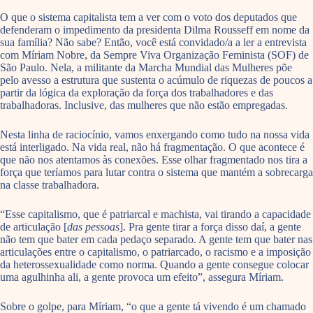
O que o sistema capitalista tem a ver com o voto dos deputados que
defenderam o impedimento da presidenta Dilma Rousseff em nome da
sua família? Não sabe? Então, você está convidado/a a ler a entrevista
com Míriam Nobre, da Sempre Viva Organização Feminista (SOF) de
São Paulo. Nela, a militante da Marcha Mundial das Mulheres põe
pelo avesso a estrutura que sustenta o acúmulo de riquezas de poucos a
partir da lógica da exploração da força dos trabalhadores e das
trabalhadoras. Inclusive, das mulheres que não estão empregadas.
Nesta linha de raciocínio, vamos enxergando como tudo na nossa vida
está interligado. Na vida real, não há fragmentação. O que acontece é
que não nos atentamos às conexões. Esse olhar fragmentado nos tira a
força que teríamos para lutar contra o sistema que mantém a sobrecarga
na classe trabalhadora.
“Esse capitalismo, que é patriarcal e machista, vai tirando a capacidade
de articulação [
das pessoas
]. Pra gente tirar a força disso daí, a gente
não tem que bater em cada pedaço separado. A gente tem que bater nas
articulações entre o capitalismo, o patriarcado, o racismo e a imposição
da heterossexualidade como norma. Quando a gente consegue colocar
uma agulhinha ali, a gente provoca um efeito”, assegura Míriam.
Sobre o golpe, para Míriam, “o que a gente tá vivendo é um chamado