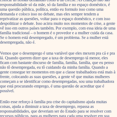
responsabilidade só da mãe, só da família e no espaço doméstico, é
uma questão pública, política, então eu formulo isso como uma
demanda e coloco isso no debate, mas eles sempre tendem a
reprivatizar as questões, voltar para o espaço doméstico, e com isso
despolitizar o debate. Isso acirra muito nos momentos de crise, a gente
vê isso em outros países também. Por exemplo, com essa ideia de uma
família tradicional – o homem é o provedor e a mulher cuida da casa.
Se o homem está desempregado, é um problema. Se a mulher está
desempregada, não é.
Vemos que o desemprego é uma variável que eles mexem pra cá e pra
lá. Quando querem dizer que a taxa de desemprego tá menor, eles
ficam com bastante discurso de família, família, família, que eu penso
não tô desempregada, eu tô cuidando da minha família. Quando a
gente consegue ter momentos em que a classe trabalhadora está mais à
frente, colocando as suas questões, a gente vê que muitas mulheres
começam a se identificar como desempregadas, sou uma trabalhadora
que está procurando emprego, é uma questão de acreditar que é
possível.
Então esse reforço à família pra crise do capitalismo ajuda muitas
coisas, ajuda a diminuir a taxa de desemprego, repassa as
responsabilidades, que deveriam ser do Estado para se resolver com
recursos públicos, para as mulheres para cada uma resolver em sua