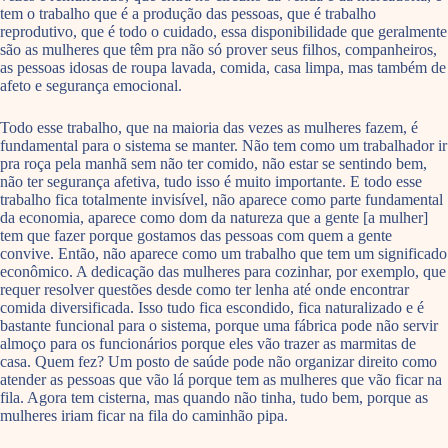
tem o trabalho que é a produção das pessoas, que é trabalho
reprodutivo, que é todo o cuidado, essa disponibilidade que geralmente
são as mulheres que têm pra não só prover seus filhos, companheiros,
as pessoas idosas de roupa lavada, comida, casa limpa, mas também de
afeto e segurança emocional.
Todo esse trabalho, que na maioria das vezes as mulheres fazem, é
fundamental para o sistema se manter. Não tem como um trabalhador ir
pra roça pela manhã sem não ter comido, não estar se sentindo bem,
não ter segurança afetiva, tudo isso é muito importante. E todo esse
trabalho fica totalmente invisível, não aparece como parte fundamental
da economia, aparece como dom da natureza que a gente [a mulher]
tem que fazer porque gostamos das pessoas com quem a gente
convive. Então, não aparece como um trabalho que tem um significado
econômico. A dedicação das mulheres para cozinhar, por exemplo, que
requer resolver questões desde como ter lenha até onde encontrar
comida diversificada. Isso tudo fica escondido, fica naturalizado e é
bastante funcional para o sistema, porque uma fábrica pode não servir
almoço para os funcionários porque eles vão trazer as marmitas de
casa. Quem fez? Um posto de saúde pode não organizar direito como
atender as pessoas que vão lá porque tem as mulheres que vão ficar na
fila. Agora tem cisterna, mas quando não tinha, tudo bem, porque as
mulheres iriam ficar na fila do caminhão pipa.