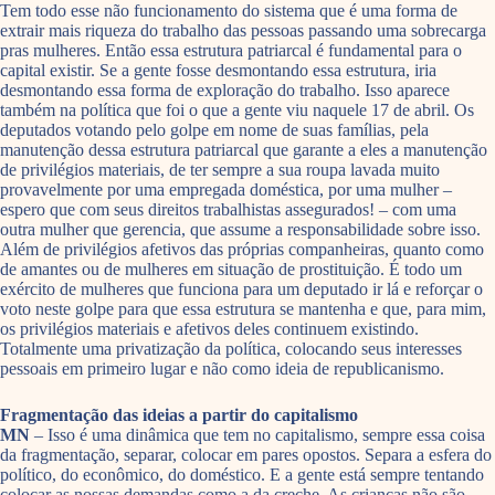
Tem todo esse não funcionamento do sistema que é uma forma de
extrair mais riqueza do trabalho das pessoas passando uma sobrecarga
pras mulheres. Então essa estrutura patriarcal é fundamental para o
capital existir. Se a gente fosse desmontando essa estrutura, iria
desmontando essa forma de exploração do trabalho. Isso aparece
também na política que foi o que a gente viu naquele 17 de abril. Os
deputados votando pelo golpe em nome de suas famílias, pela
manutenção dessa estrutura patriarcal que garante a eles a manutenção
de privilégios materiais, de ter sempre a sua roupa lavada muito
provavelmente por uma empregada doméstica, por uma mulher –
espero que com seus direitos trabalhistas assegurados! – com uma
outra mulher que gerencia, que assume a responsabilidade sobre isso.
Além de privilégios afetivos das próprias companheiras, quanto como
de amantes ou de mulheres em situação de prostituição. É todo um
exército de mulheres que funciona para um deputado ir lá e reforçar o
voto neste golpe para que essa estrutura se mantenha e que, para mim,
os privilégios materiais e afetivos deles continuem existindo.
Totalmente uma privatização da política, colocando seus interesses
pessoais em primeiro lugar e não como ideia de republicanismo.
Fragmentação das ideias a partir do capitalismo
MN
– Isso é uma dinâmica que tem no capitalismo, sempre essa coisa
da fragmentação, separar, colocar em pares opostos. Separa a esfera do
político, do econômico, do doméstico. E a gente está sempre tentando
colocar as nossas demandas como a da creche. As crianças não são