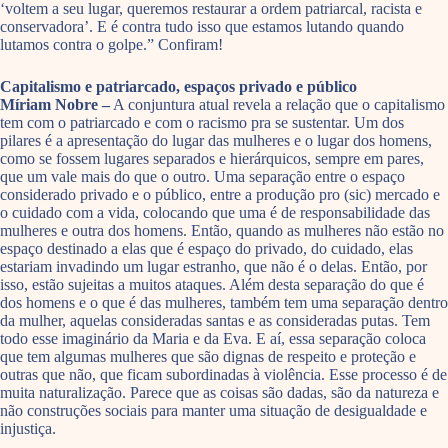
‘voltem a seu lugar, queremos restaurar a ordem patriarcal, racista e
conservadora’. E é contra tudo isso que estamos lutando quando
lutamos contra o golpe.” Confiram!
Capitalismo e patriarcado, espaços privado e público
Míriam Nobre –
A conjuntura atual revela a relação que o capitalismo
tem com o patriarcado e com o racismo pra se sustentar. Um dos
pilares é a apresentação do lugar das mulheres e o lugar dos homens,
como se fossem lugares separados e hierárquicos, sempre em pares,
que um vale mais do que o outro. Uma separação entre o espaço
considerado privado e o público, entre a produção pro (sic) mercado e
o cuidado com a vida, colocando que uma é de responsabilidade das
mulheres e outra dos homens. Então, quando as mulheres não estão no
espaço destinado a elas que é espaço do privado, do cuidado, elas
estariam invadindo um lugar estranho, que não é o delas. Então, por
isso, estão sujeitas a muitos ataques. Além desta separação do que é
dos homens e o que é das mulheres, também tem uma separação dentro
da mulher, aquelas consideradas santas e as consideradas putas. Tem
todo esse imaginário da Maria e da Eva. E aí, essa separação coloca
que tem algumas mulheres que são dignas de respeito e proteção e
outras que não, que ficam subordinadas à violência. Esse processo é de
muita naturalização. Parece que as coisas são dadas, são da natureza e
não construções sociais para manter uma situação de desigualdade e
injustiça.