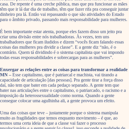
casa. De repente é uma creche pública, mas que pra funcionar as mães
têm que ir lá dar dia de trabalho, têm que fazer rifa pra conseguir juntar
dinheiro pra lá. Então vai repassando o que são atividades do Estado
para o âmbito privado, passando mais responsabilidade para mulheres.
É bem importante estar atenta, porque eles fazem disso um jeito pra
criar uma divisão entre nós trabalhadoras. Às vezes, tem uns
trabalhadores que ficam iludidos e dizem “vocês ficam falando essas
coisas das mulheres pra dividir a classe”. E a gente diz “não, é o
contrário. Quem tá dividindo é o sistema capitalista que vai impondo
todas essas responsabilidades e sobrecargas para as mulheres”.
Enxergar as relações entre as coisas para transformar a realidade
MN –
Esse capitalismo, que é patriarcal e machista, vai tirando a
capacidade de articulação [das pessoas]. Pra gente tirar a força disso
daí, não tem que bater em cada pedaço separado. A gente tem que
bater nas articulações entre o capitalismo, o patriarcado, o racismo e a
imposição da heterossexualidade como norma. Quando a gente
consegue colocar uma agulhinha ali, a gente provoca um efeito.
Uma das coisas que teve – justamente porque o sistema manipula
muito as fragilidades que temos enquanto movimento – é que, ao
termos uma certa ideia de que a classe vai fazer o processo
revolucionário e a gente seguir [
a classe
], isso esconde a realidade de