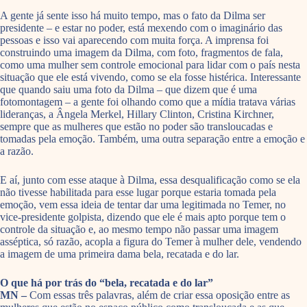
A gente já sente isso há muito tempo, mas o fato da Dilma ser
presidente – e estar no poder, está mexendo com o imaginário das
pessoas e isso vai aparecendo com muita força. A imprensa foi
construindo uma imagem da Dilma, com foto, fragmentos de fala,
como uma mulher sem controle emocional para lidar com o país nesta
situação que ele está vivendo, como se ela fosse histérica. Interessante
que quando saiu uma foto da Dilma – que dizem que é uma
fotomontagem – a gente foi olhando como que a mídia tratava várias
lideranças, a Ângela Merkel, Hillary Clinton, Cristina Kirchner,
sempre que as mulheres que estão no poder são transloucadas e
tomadas pela emoção. Também, uma outra separação entre a emoção e
a razão.
E aí, junto com esse ataque à Dilma, essa desqualificação como se ela
não tivesse habilitada para esse lugar porque estaria tomada pela
emoção, vem essa ideia de tentar dar uma legitimada no Temer, no
vice-presidente golpista, dizendo que ele é mais apto porque tem o
controle da situação e, ao mesmo tempo não passar uma imagem
asséptica, só razão, acopla a figura do Temer à mulher dele, vendendo
a imagem de uma primeira dama bela, recatada e do lar.
O que há por trás do “bela, recatada e do lar”
MN –
Com essas três palavras, além de criar essa oposição entre as