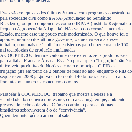
mesmo em tempos de seca.
Essas são conquistas dos últimos 20 anos, com programas construídos
pela sociedade civil como a ASA (Articulação no Semiárido
Brasileiro), ou por componentes como o IRPAA (Instituto Regional da
Pequena Agropecuária Adaptada). Não veio dos coronéis, nem do
Estado, mesmo esse um pouco mais modernizado. O que houve foi o
apoio econômico dos últimos governos, o que deu escala a esse
trabalho, com mais de 1 milhão de cisternas para beber e mais de 150
mil tecnologias de produção implantadas.
A COOPERCUC tem mercado interno e externo, seus produtos vão
para a Itália, França e Áustria. Essa é a prova que a “irrigação” não é o
único veio produtivo do Nordeste e nem o principal. O PIB da
irrigação gira em torno de 2 bilhões de reais ao ano, enquanto o PIB do
sequeiro em 2008 já girava em torno de 140 bilhões de reais ao ano.
Portanto, os números desmentem os mitos.
Parabéns à COOPERCUC, trabalho que mostra a beleza e a
viabilidade do sequeiro nordestino, com a caatinga em pé, ambiente
preservado e cheio de vida. O único caminho para os biomas
brasileiros sobreviverem é o da “convivência”.
Quem tem inteligência ambiental sabe