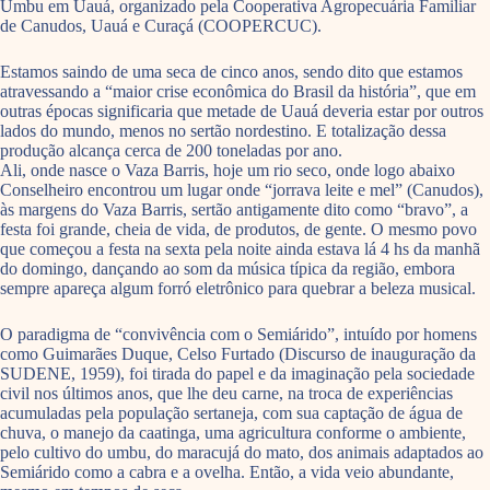
Umbu em Uauá, organizado pela Cooperativa Agropecuária Familiar
de Canudos, Uauá e Curaçá (COOPERCUC).
Estamos saindo de uma seca de cinco anos, sendo dito que estamos
atravessando a “maior crise econômica do Brasil da história”, que em
outras épocas significaria que metade de Uauá deveria estar por outros
lados do mundo, menos no sertão nordestino. E totalização dessa
produção alcança cerca de 200 toneladas por ano.
Ali, onde nasce o Vaza Barris, hoje um rio seco, onde logo abaixo
Conselheiro encontrou um lugar onde “jorrava leite e mel” (Canudos),
às margens do Vaza Barris, sertão antigamente dito como “bravo”, a
festa foi grande, cheia de vida, de produtos, de gente. O mesmo povo
que começou a festa na sexta pela noite ainda estava lá 4 hs da manhã
do domingo, dançando ao som da música típica da região, embora
sempre apareça algum forró eletrônico para quebrar a beleza musical.
O paradigma de “convivência com o Semiárido”, intuído por homens
como Guimarães Duque, Celso Furtado (Discurso de inauguração da
SUDENE, 1959), foi tirada do papel e da imaginação pela sociedade
civil nos últimos anos, que lhe deu carne, na troca de experiências
acumuladas pela população sertaneja, com sua captação de água de
chuva, o manejo da caatinga, uma agricultura conforme o ambiente,
pelo cultivo do umbu, do maracujá do mato, dos animais adaptados ao
Semiárido como a cabra e a ovelha. Então, a vida veio abundante,