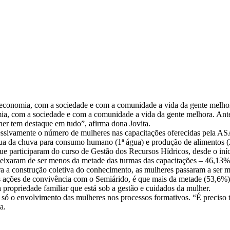
 economia, com a sociedade e com a comunidade a vida da gente melhora
mia, com a sociedade e com a comunidade a vida da gente melhora. Ant
er tem destaque em tudo”, afirma dona Jovita.
sivamente o número de mulheres nas capacitações oferecidas pela ASA
a da chuva para consumo humano (1ª água) e produção de alimentos (2
 participaram do curso de Gestão dos Recursos Hídricos, desde o iní
ixaram de ser menos da metade das turmas das capacitações – 46,13%
a a construção coletiva do conhecimento, as mulheres passaram a ser m
s ações de convivência com o Semiárido, é que mais da metade (53,6%)
 propriedade familiar que está sob a gestão e cuidados da mulher.
si só o envolvimento das mulheres nos processos formativos. “É precis
a.