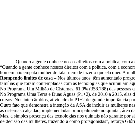
“Quando a gente conhece nossos direitos com a política, com a
“Quando a gente conhece nossos direitos com a política, com a econo
homem não empata mulher de falar nem de fazer o que ela quer. A mulh
Rompendo limites de casa
– Nos últimos anos, têm aumentado progres
famílias que foram contempladas com as tecnologias que acumulam águ
No Programa Um Milhão de Cisternas, 61,9% (358.788) das pessoas que
No Programa Uma Terra e Duas Águas (P1+2), de 2010 a 2015, elas de
cursos. Nos intercâmbios, atividade do P1+2 de grande importância par
Outro fato que demonstra a intenção da ASA de incluir as mulheres na
as cisternas-calçadão, implementadas principalmente no quintal, área da
Mas, a simples presença das tecnologias nos quintais não garante por 
de decisão das mulheres, trazendo-a como protagonistas”, reforça Glóri