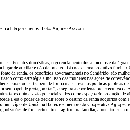
em a luta por direitos | Foto: Arquivo Asacom
em as atividades domésticas, o gerenciamento dos alimentos e da água e
um lugar de auxiliar e não de protagonista no sistema produtivo famili
fonte de renda, os benefícios governamentais no Semiárido, são mulhe
 usado como estratégia a inclusão das mulheres nas ações de convivên
res para que participem de forma mais ativa nas políticas públicas de a
m seu papel de protagonistas”, assegura a coordenadora executiva da A
 animais, os quintais são potencializados como espaços de produção de a
ede a ela o poder de decidir sobre o destino da renda adquirida com 
o município de Uauá, na Bahia, e é membro da Cooperativa Agropecuá
organizações de fortalecimento da agricultura familiar, aumentou seu c