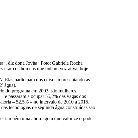
”, diz dona Jovita | Foto: Gabriela Rocha
es eram os homens que tinham voz ativa, hoje
. Elas participam dos cursos representando as
ª água).
cio do programa em 2003, são mulheres.
 – e passaram a ocupar 55,2% das vagas dos
aioria – 52,5% – no intervalo de 2010 a 2015.
 das tecnologias de segunda água construídas são
o ter também uma abordagem que valorize o poder