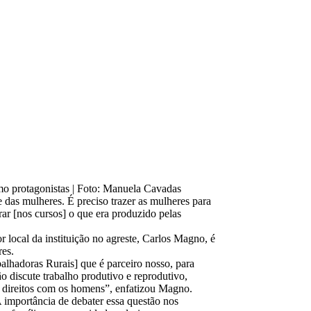
omo protagonistas | Foto: Manuela Cavadas
 das mulheres. É preciso trazer as mulheres para
ar [nos cursos] o que era produzido pelas
local da instituição no agreste, Carlos Magno, é
res.
hadoras Rurais] que é parceiro nosso, para
o discute trabalho produtivo e reprodutivo,
us direitos com os homens”, enfatizou Magno.
A importância de debater essa questão nos