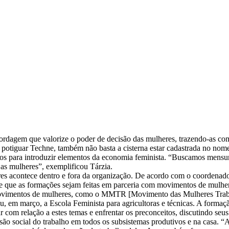
abordagem que valorize o poder de decisão das mulheres, trazendo-as c
potiguar Techne, também não basta a cisterna estar cadastrada no nome
sos para introduzir elementos da economia feminista. “Buscamos mensur
 as mulheres”, exemplificou Tárzia.
s acontece dentro e fora da organização. De acordo com o coordenador 
 e que as formações sejam feitas em parceria com movimentos de mulhe
 movimentos de mulheres, como o MMTR [Movimento das Mulheres Trabal
u, em março, a Escola Feminista para agricultoras e técnicas. A formaçã
r com relação a estes temas e enfrentar os preconceitos, discutindo se
são social do trabalho em todos os subsistemas produtivos e na casa. “