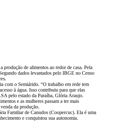
 a produção de alimentos ao redor de casa. Pela
ar. Segundo dados levantados pelo IBGE no Censo
res.
cia com o Semiárido. “O trabalho em rede tem
cesso à água. Isso contribuiu para que elas
SA pelo estado da Paraíba, Glória Araujo.
limentos e as mulheres passam a ter mais
a venda da produção.
ria Familiar de Canudos (Coopercuc). Ela é uma
onhecimento e conquistou sua autonomia.