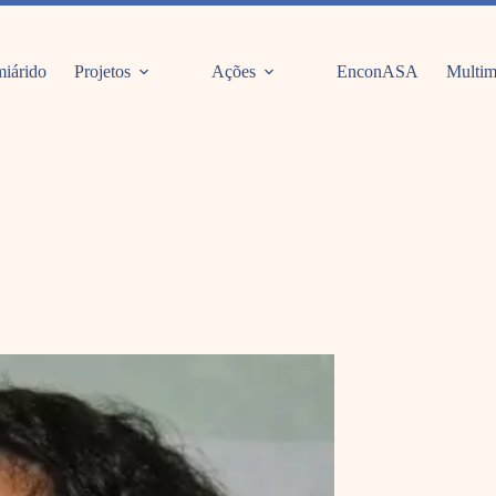
iárido
Projetos
Ações
EnconASA
Multim