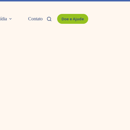
ídia
Contato
Doe e Ajude