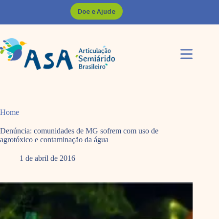
Pular
Doe e Ajude
para
o
conteúdo
Home
Denúncia: comunidades de MG sofrem com uso de
agrotóxico e contaminação da água
1 de abril de 2016