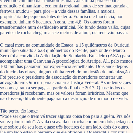
vivem no caminho da Transnordestina. Construída para escoar a
produção e dinamizar a economia regional, antes de ser inaugurada a
ferrovia mudou – para pior – a vida dessas famílias, a maioria
proprietária de pequenos lotes de terra. Francisco e Inocência, por
exemplo, tinham 6 hectares. Agora, tem 4,8. Os outros foram
transformados num desfiladeiro artificial. No fundo desse valão, cujas
paredes de rocha chegam a sete metros de altura, os trens vão passar.
O casal mora na comunidade de Estaca, a 15 quilômetros de Ouricuri,
município situado a 623 quilômetros do Recife, para onde o Marco
Zero foi a convite da Articulação do Semiárido Brasileiro (ASA) para
acompanhar uma Caravana Agroecológica do Araripe. Ali, pelo menos
100 famílias passaram por experiência semelhante. Dois anos depois
do início das obras, ninguém tinha recebido um tostão de indenização.
Foi preciso o presidente da associação de moradores contratar um
advogado em Ouricuri para acionar a Justiça Federal. As indenizações
só começaram a ser pagas a partir do final de 2013. Quase todos os
moradores já receberam, mas os valores foram irrisórios. Mesmo que
não fossem, dificilmente pagariam a destruição de um modo de vida.
Tão perto, tão longe
“Pode ser que o trem vá trazer alguma coisa boa para alguém. Pra nós
só fez piorar tudo”. A vala escavada na rocha cortou em dois pedaços o
que sobrou de seu lote, quase três hectares de um lado, dois do outro.
De um lado estão o barreiro que ele obrigou a Odebrecht a construir