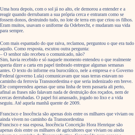
Uma hora depois, com o sol já no alto, ele demorou a entender e a
reagir quando derrubaram a sua própria cerca e entraram como se
fossem donos, destruindo tudo, no lote de terra em que criou os filhos.
Eram muitos, usavam o uniforme da Odebrecht, e mudaram sua vida
para sempre.
Com mais espantado do que raiva, reclamou, perguntou o que era tudo
aquilo. Como resposta, escutou outra pergunta:
– O senhor não recebeu o comunicado, não?
Sim, havia recebido e só naquele momento entendeu o que realmente
queria dizer a carta em papel timbrado entregue algumas semanas
antes. O texto do informe era burocrático, nele a empresa e o Governo
Federal (governo Lula) comunicavam que suas terras estavam no
caminho da ferrovia Transnordestina e que seria indenizado em breve.
Ele compreendeu apenas que uma linha de trem passaria ali perto,
afinal as frases não falavam nada de destruição dos roçados, nem de
cercas derrubadas. O papel foi amassado, jogado no lixo e a vida
seguiu. Até aquela manhã quente de 2009.
Francisco e Inocência são apenas dois entre os milhares que viviam ou
ainda vivem no caminho da Transnordestina
Francisco e sua esposa, Inocência Conceição Hora Henrique são
apenas dois entre os milhares de agricultores que viviam ou ainda