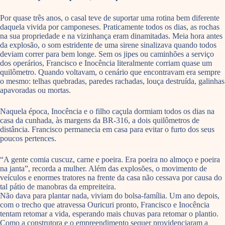
Por quase três anos, o casal teve de suportar uma rotina bem diferente
daquela vivida por camponeses. Praticamente todos os dias, as rochas
na sua propriedade e na vizinhança eram dinamitadas. Meia hora antes
da explosão, o som estridente de uma sirene sinalizava quando todos
deviam correr para bem longe. Sem os jipes ou caminhões a serviço
dos operários, Francisco e Inocência literalmente corriam quase um
quilômetro. Quando voltavam, o cenário que encontravam era sempre
o mesmo: telhas quebradas, paredes rachadas, louça destruída, galinhas
apavoradas ou mortas.
Naquela época, Inocência e o filho caçula dormiam todos os dias na
casa da cunhada, às margens da BR-316, a dois quilômetros de
distância. Francisco permanecia em casa para evitar o furto dos seus
poucos pertences.
“A gente comia cuscuz, carne e poeira. Era poeira no almoço e poeira
na janta”, recorda a mulher. Além das explosões, o movimento de
veículos e enormes tratores na frente da casa não cessava por causa do
tal pátio de manobras da empreiteira.
Não dava para plantar nada, viviam do bolsa-família. Um ano depois,
com o trecho que atravessa Ouricuri pronto, Francisco e Inocência
tentam retomar a vida, esperando mais chuvas para retomar o plantio.
Como a construtora e o empreendimento sequer providenciaram a