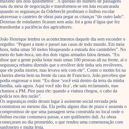
máximo uns dois quilômetros”. A questão do número de passagens
saiu da mesa de negociação e transformou-se em luta escancarada
quando os seguranças da Odebrecht proibiram o ônibus escolar
atravessar o canteiro de obras para pegar as crianças “do outro lado”.
Dezenas de estudantes ficaram sem aula: foi a gota d’água que fez
transbordar a paciência dos agricultores.
João Henrique lembra os acontecimentos daquele dia sem esconder o
orgulho: “Peguei a moto e passei nas casas de todo mundo. Em meia
hora, tinha umas 50 motos bloqueando a entrada dos caminhões”. No
meio do bate-boca, um dos dois vigias armados falou demais. “Eu
disse que a gente podia botar mais umas 100 pessoas ali na frente, aí o
segurança rebateu dizendo que o revólver dele tinha seis revólveres,
que ele podia morrer, mas levava seis com ele”. Como o motim foi na
clareira aberta bem na frente da casa de Francisco, João percebeu que
podia engrossar o tom: “Eu disse ‘você está dentro da terra da minha
família, saía agora. Aqui você não fica’, ele saiu reclamando, mas
chamou a PM. Pior para ele: quando a viatura chegou, o cabo da
polícia nos deu razão”.
Os seguranças então deram lugar à assistente-social enviada pela
construtora no mesmo dia. Ela pediu alguns dias de prazo e assumiu o
compromisso de que uma passagem seria construída no local onde o
ônibus escolar costumava passar, a um quilômetro dali. As obras
começaram no dia prometido, o que rendeu uma comemoração com
sanfoneiro e muita festa.