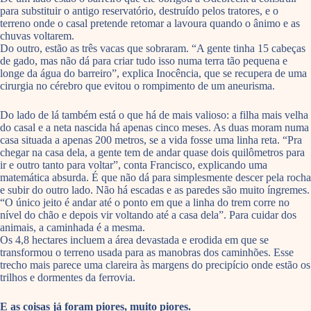
para substituir o antigo reservatório, destruído pelos tratores, e o
terreno onde o casal pretende retomar a lavoura quando o ânimo e as
chuvas voltarem.
Do outro, estão as três vacas que sobraram. “A gente tinha 15 cabeças
de gado, mas não dá para criar tudo isso numa terra tão pequena e
longe da água do barreiro”, explica Inocência, que se recupera de uma
cirurgia no cérebro que evitou o rompimento de um aneurisma.
Do lado de lá também está o que há de mais valioso: a filha mais velha
do casal e a neta nascida há apenas cinco meses. As duas moram numa
casa situada a apenas 200 metros, se a vida fosse uma linha reta. “Pra
chegar na casa dela, a gente tem de andar quase dois quilômetros para
ir e outro tanto para voltar”, conta Francisco, explicando uma
matemática absurda. É que não dá para simplesmente descer pela rocha
e subir do outro lado. Não há escadas e as paredes são muito íngremes.
“O único jeito é andar até o ponto em que a linha do trem corre no
nível do chão e depois vir voltando até a casa dela”. Para cuidar dos
animais, a caminhada é a mesma.
Os 4,8 hectares incluem a área devastada e erodida em que se
transformou o terreno usada para as manobras dos caminhões. Esse
trecho mais parece uma clareira às margens do precipício onde estão os
trilhos e dormentes da ferrovia.
E as coisas já foram piores, muito piores.