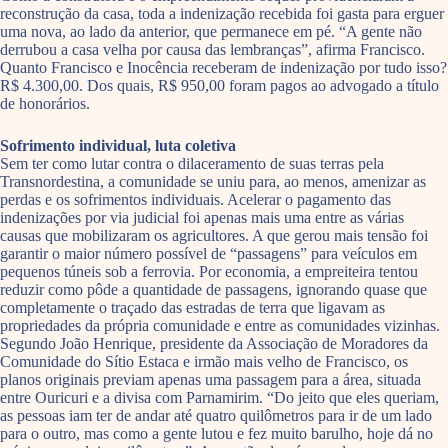
reconstrução da casa, toda a indenização recebida foi gasta para erguer
uma nova, ao lado da anterior, que permanece em pé. “A gente não
derrubou a casa velha por causa das lembranças”, afirma Francisco.
Quanto Francisco e Inocência receberam de indenização por tudo isso?
R$ 4.300,00. Dos quais, R$ 950,00 foram pagos ao advogado a título
de honorários.
Sofrimento individual, luta coletiva
Sem ter como lutar contra o dilaceramento de suas terras pela
Transnordestina, a comunidade se uniu para, ao menos, amenizar as
perdas e os sofrimentos individuais. Acelerar o pagamento das
indenizações por via judicial foi apenas mais uma entre as várias
causas que mobilizaram os agricultores. A que gerou mais tensão foi
garantir o maior número possível de “passagens” para veículos em
pequenos túneis sob a ferrovia. Por economia, a empreiteira tentou
reduzir como pôde a quantidade de passagens, ignorando quase que
completamente o traçado das estradas de terra que ligavam as
propriedades da própria comunidade e entre as comunidades vizinhas.
Segundo João Henrique, presidente da Associação de Moradores da
Comunidade do Sítio Estaca e irmão mais velho de Francisco, os
planos originais previam apenas uma passagem para a área, situada
entre Ouricuri e a divisa com Parnamirim. “Do jeito que eles queriam,
as pessoas iam ter de andar até quatro quilômetros para ir de um lado
para o outro, mas como a gente lutou e fez muito barulho, hoje dá no