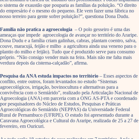
o sistema de exaustão que pouparia as famílias da poluição. “O direito
do empresário é o mesmo do pequeno. Ele vem fazer uma fábrica no
nosso terreiro para gente sofrer poluição?”, questiona Dona Dudu.
Família não pratica a agroecologia
– O polo gesseiro é uma das
ameaças que impede agroecologia de avançar no território do Araripe.
Dona Dudu e a família criam galinhas, cabras, plantam coentro, salva,
couve, maracujá, feijão e milho a agricultora ainda usa veneno para o
plantio do milho e feijão). Tudo que é produzido serve para consumo
próprio. “Não consigo vender mais na feira. Mais não me falta mais
verdura depois da cisterna-calçadão”, afirma.
Pesquisa da ANA estuda impactos no território
– Esses aspectos de
conflito, entre outros, foram levantados no estudo “Sistemas
agroecológicos, irrigação, bovinocultura e alternativas para a
convivência com o Semiárido”, realizado pela Articulação Nacional de
Agroecologia (ANA) em parceria com a ONG AS-PTA e coordenado
por pesquisadores do Núcleo de Estudos, Pesquisas e Práticas
Agroecológicas do Semiárido (NEPPAS) da Universidade Federal
Rural de Pernambuco (UFRPE). O estudo foi apresentado durante a
Caravana Agroecológica e Cultural do Araripe, realizada de 25 a 27 de
fevereiro, em Ouricuri.