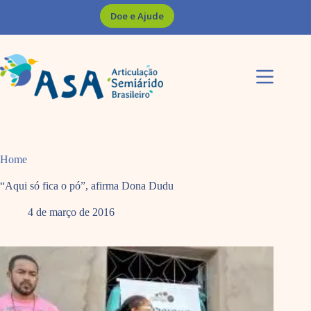
Pular
Doe e Ajude
para
o
conteúdo
Home
“Aqui só fica o pó”, afirma Dona Dudu
4 de março de 2016