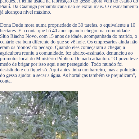
paredes. A lenha usada na fabricação do gesso agora vem do estado do
Piauí. Da Caatinga pernambucana não se extrai mais. O desmatamento
já alcançou nível máximo.
Dona Dudu mora numa propriedade de 30 tarefas, o equivalente a 10
hectares. Ela conta que há 40 anos quando chegou na comunidade
Sítio Riacho Novo, com 15 anos de idade, acompanhada do marido, o
cenário era bem diferente do que se vê hoje. Os empresários ainda não
eram os ‘donos’ do pedaço. Quando eles começaram a chegar, a
agricultora reuniu a comunidade, fez abaixo-assinado, denunciou ao
promotor local do Ministério Público. De nada adiantou. “O povo teve
medo de brigar por isso aqui e ser perseguido. Todo mundo foi
desistindo e eu fiquei só. Aqui antes tinha um barreiro, mas a poluição
do gesso ajudou a secar a água. As hortaliças também se prejudicam”,
conta.