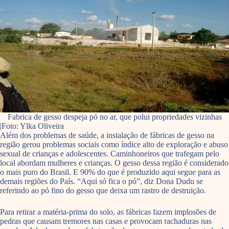
Fabrica de gesso despeja pó no ar, que polui propriedades vizinhas
|Foto: Ylka Oliveira
Além dos problemas de saúde, a instalação de fábricas de gesso na
região gerou problemas sociais como índice alto de exploração e abuso
sexual de crianças e adolescentes. Caminhoneiros que trafegam pelo
local abordam mulheres e crianças. O gesso dessa região é considerado
o mais puro do Brasil. E 90% do que é produzido aqui segue para as
demais regiões do País. “Aqui só fica o pó”, diz Dona Dudu se
referindo ao pó fino do gesso que deixa um rastro de destruição.
Para retirar a matéria-prima do solo, as fábricas fazem implosões de
pedras que causam tremores nas casas e provocam rachaduras nas