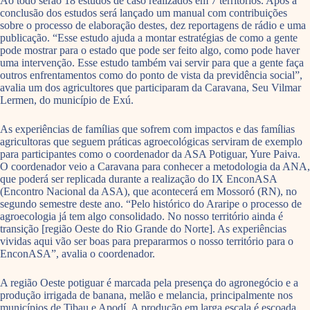
Ao todo serão 18 estudos de caso realizados em 7 territórios. Após a
conclusão dos estudos será lançado um manual com contribuições
sobre o processo de elaboração destes, dez reportagens de rádio e uma
publicação. “Esse estudo ajuda a montar estratégias de como a gente
pode mostrar para o estado que pode ser feito algo, como pode haver
uma intervenção. Esse estudo também vai servir para que a gente faça
outros enfrentamentos como do ponto de vista da previdência social”,
avalia um dos agricultores que participaram da Caravana, Seu Vilmar
Lermen, do município de Exú.
As experiências de famílias que sofrem com impactos e das famílias
agricultoras que seguem práticas agroecológicas serviram de exemplo
para participantes como o coordenador da ASA Potiguar, Yure Paiva.
O coordenador veio a Caravana para conhecer a metodologia da ANA,
que poderá ser replicada durante a realização do IX EnconASA
(Encontro Nacional da ASA), que acontecerá em Mossoró (RN), no
segundo semestre deste ano. “Pelo histórico do Araripe o processo de
agroecologia já tem algo consolidado. No nosso território ainda é
transição [região Oeste do Rio Grande do Norte]. As experiências
vividas aqui vão ser boas para prepararmos o nosso território para o
EnconASA”, avalia o coordenador.
A região Oeste potiguar é marcada pela presença do agronegócio e a
produção irrigada de banana, melão e melancia, principalmente nos
municípios de Tibau e Apodí. A produção em larga escala é escoada