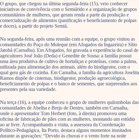
O grupo, que chegou na última segunda-feira (15), veio conhecer
iniciativas de convivência com o Semiárido e a organização de grupos
comunitários de mulheres, que geram renda a partir da produção e
comercialização de alimentos (panificação e beneficiamento de polpas
e doces), a partir do projeto Semiá.
Na segunda-feira, após uma reunião com a equipe, o grupo visitou as
comunidades do Poço do Moleque (em Afogados da Ingazeira) e Sítio
Jatobá (Carnaíba). Em Afogados, foi gravada a experiência do casal de
agricultores José João (Deda) e Genedite de Sousa: a família possui
uma área produtiva de cultivo de hortaliças e proteínas, como a palma,
utilizada para alimentação dos animais, além do biodigestor, com o
qual gera gás de cozinha. Em Carnaíba, a família da agricultora Joselita
Ramos dispõe de cisternas, biodigestor, produção agroecológica,
beneficiamento de polpas e o banco de sementes, que surpreendeu aos
presentes pela sua variedade.
Na terça (16), a equipe conheceu o grupo de mulheres quilombolas das
comunidades de Abelha e Brejo de Dentro, também em Carnaíba,
onde o apresentador Tom Herbert (foto, à direita) promoveu uma
oficina de fabricação de pães com as mulheres, montando um estúdio
ao ar livre. Acompanhando a visita, a assessora da Coordenação
Político-Pedagógica, Ita Porto, destaca alguns momentos inusitados
durante as gravações: “Devido às chuvas e o vento forte na noite